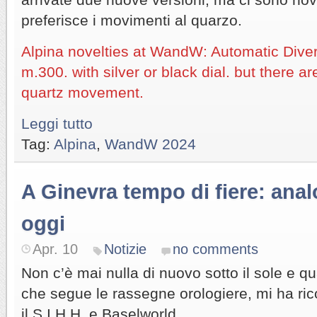
preferisce i movimenti al quarzo.
Alpina novelties at WandW: Automatic Dive
m.300. with silver or black dial. but there ar
quartz movement.
Leggi tutto
Tag:
Alpina
,
WandW 2024
A Ginevra tempo di fiere: analo
oggi
Apr. 10
Notizie
no comments
Non c’è mai nulla di nuovo sotto il sole e q
che segue le rassegne orologiere, mi ha rico
il S.I.H.H. e Baselworld.