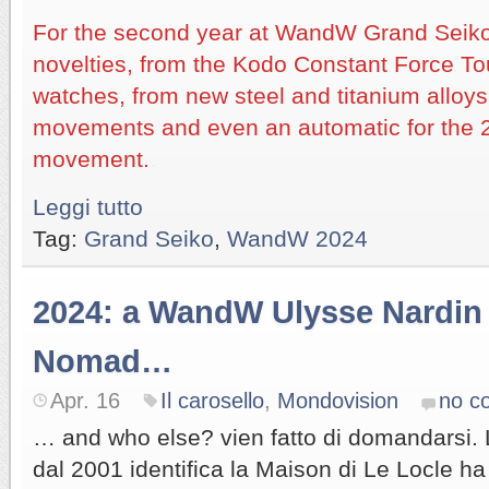
For the second year at WandW Grand Seik
novelties, from the Kodo Constant Force Tou
watches, from new steel and titanium alloy
movements and even an automatic for the 20
movement.
Leggi tutto
Tag:
Grand Seiko
,
WandW 2024
2024: a WandW Ulysse Nardin
Nomad…
Apr. 16
Il carosello
,
Mondovision
no c
… and who else? vien fatto di domandarsi. 
dal 2001 identifica la Maison di Le Locle h