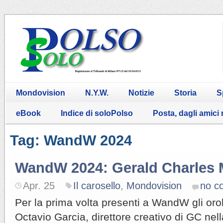
Mondovision
N.Y.W.
Notizie
Storia
S
eBook
Indice di soloPolso
Posta, dagli amici
Tag: WandW 2024
WandW 2024: Gerald Charles M
Apr. 25
Il carosello
,
Mondovision
no c
Per la prima volta presenti a WandW gli oro
Octavio Garcia, direttore creativo di GC nel