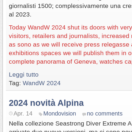
giornalisti 1500; complessivamente una cres
al 2023.
Today WandW 2024 shut its doors with ver
visitors, retailers and journalists, increas
as sono as we will receive press relegasse 
exhibitions spaces we will publish them in o
complete panorama of Geneva, watches capi
Leggi tutto
Tag:
WandW 2024
2024 novità Alpina
Apr. 14
Mondovision
no comments
Nella collezione Seastrong Diver Extreme
arrivate due nuove versioni, ma ci sono nov