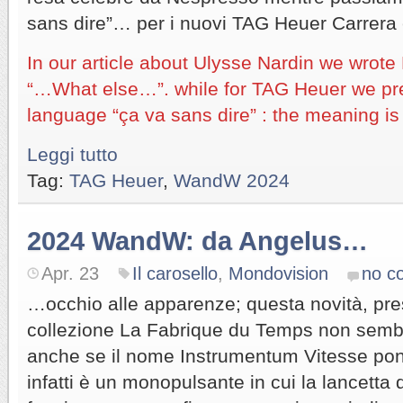
sans dire”… per i nuovi TAG Heuer Carrera
In our article about Ulysse Nardin we wrot
“…What else…”. while for TAG Heuer we pre
language “ça va sans dire” : the meaning i
Leggi tutto
Tag:
TAG Heuer
,
WandW 2024
2024 WandW: da Angelus…
Apr. 23
Il carosello
,
Mondovision
no c
…occhio alle apparenze; questa novità, pre
collezione La Fabrique du Temps non semb
anche se il nome Instrumentum Vitesse pon
infatti è un monopulsante in cui la lancetta 