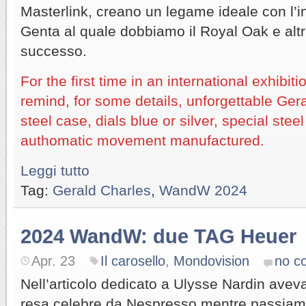
Masterlink, creano un legame ideale con l’i
Genta al quale dobbiamo il Royal Oak e altr
successo.
For the first time in an international exhibi
remind, for some details, unforgettable Ger
steel case, dials blue or silver, special stee
authomatic movement manufactured.
Leggi tutto
Tag:
Gerald Charles
,
WandW 2024
2024 WandW: due TAG Heuer
Apr. 23
Il carosello
,
Mondovision
no c
Nell’articolo dedicato a Ulysse Nardin aveva
resa celebre da Nespresso mentre passiamo