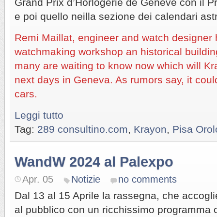
Grand Prix d’Horlogérie de Genève con il P
e poi quello neilla sezione dei calendari ast
Remi Maillat, engineer and watch designer 
watchmaking workshop an historical buildin
many are waiting to know now which will Kr
next days in Geneva. As rumors say, it coul
cars.
Leggi tutto
Tag:
289 consultino.com
,
Krayon
,
Pisa Orol
WandW 2024 al Palexpo
Apr. 05
Notizie
no comments
Dal 13 al 15 Aprile la rassegna, che accogl
al pubblico con un ricchissimo programma c