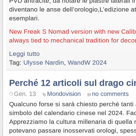
PVD antracite, da notare le piastre laterali i
diventano le anse dell’orologio,L’edizione 
esemplari.
New Freak S Nomad version with new Cali
always tied to mechanical tradition for dec
Leggi tutto
Tag:
Ulysse Nardin
,
WandW 2024
Perché 12 articoli sul drago c
Gen. 13
Mondovision
no comments
Qualcuno forse si sarà chiesto perché tanti a
simbolo del calendario cinese nel 2024. Fac
Apprezziamo la cultura millenaria di quella
potevano passare inosservati orologi, spes