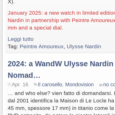
X).
January 2025: a new watch in limited editi
Nardin in partnership with Peintre Amoureu
mm and a special dial.
Leggi tutto
Tag:
Peintre Amoureux
,
Ulysse Nardin
2024: a WandW Ulysse Nardin
Nomad…
Apr. 16
Il carosello
,
Mondovision
no c
… and who else? vien fatto di domandarsi. 
dal 2001 identifica la Maison di Le Locle h
45 mm, spessore 17 mm) in titanio come la l