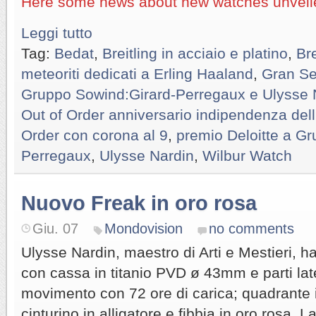
Here some news about new watches unveile
Leggi tutto
Tag:
Bedat
,
Breitling in acciaio e platino
,
Bre
meteoriti dedicati a Erling Haaland
,
Gran Se
Gruppo Sowind:Girard-Perregaux e Ulysse 
Out of Order anniversario indipendenza dell
Order con corona al 9
,
premio Deloitte a Gr
Perregaux
,
Ulysse Nardin
,
Wilbur Watch
Nuovo Freak in oro rosa
Giu. 07
Mondovision
no comments
Ulysse Nardin, maestro di Arti e Mestieri, 
con cassa in titanio PVD ø 43mm e parti late
movimento con 72 ore di carica; quadrante 
cinturino in alligatore e fibbia in oro rosa. La