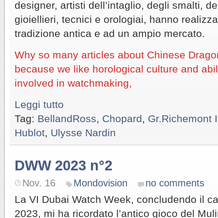
designer, artisti dell’intaglio, degli smalti, d
gioiellieri, tecnici e orologiai, hanno realiz
tradizione antica e ad un ampio mercato.
Why so many articles about Chinese Dragon
because we like horological culture and abili
involved in watchmaking,
Leggi tutto
Tag:
BellandRoss
,
Chopard
,
Gr.Richemont I
Hublot
,
Ulysse Nardin
DWW 2023 n°2
Nov. 16
Mondovision
no comments
La VI Dubai Watch Week, concludendo il cale
2023, mi ha ricordato l’antico gioco del Muli