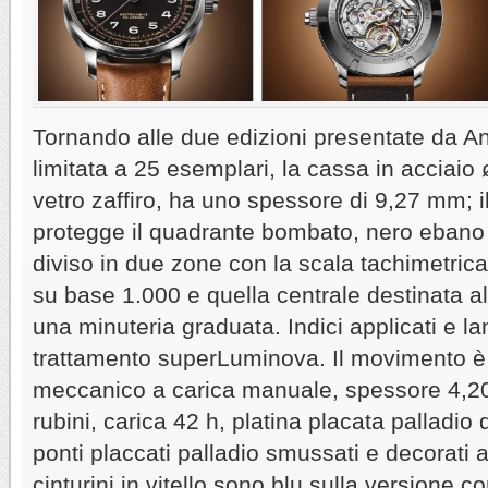
Tornando alle due edizioni presentate da Ang
limitata a 25 esemplari, la cassa in acciai
vetro zaffiro, ha uno spessore di 9,27 mm; il
protegge il quadrante bombato, nero ebano 
diviso in due zone con la scala tachimetric
su base 1.000 e quella centrale destinata all
una minuteria graduata. Indici applicati e l
trattamento superLuminova. Il movimento è 
meccanico a carica manuale, spessore 4,2
rubini, carica 42 h, platina placata palladio
ponti placcati palladio smussati e decorati
cinturini in vitello sono blu sulla versione 