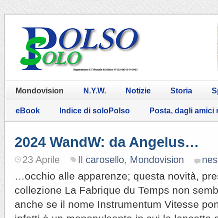
Mondovision
N.Y.W.
Notizie
Storia
S
eBook
Indice di soloPolso
Posta, dagli amici
2024 WandW: da Angelus…
23 Aprile
Il carosello
,
Mondovision
nes
…occhio alle apparenze; questa novità, pre
collezione La Fabrique du Temps non semb
anche se il nome Instrumentum Vitesse pon