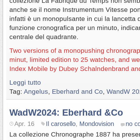
collezione La Fabrique du Temps non semb
anche se il nome Instrumentum Vitesse pon
infatti è un monopulsante in cui la lancetta 
funzione cronografica per un minuto, indica
centrale del quadrante.
Two versions of a monopushing chronograph
minut, limited edition to 25 watches, and w
Index Mobile by Dubey Schalndenbrand an
Leggi tutto
Tag:
Angelus
,
Eberhard and Co
,
WandW 20
WadW2024: Eberhard &Co
Apr. 16
Il carosello
,
Mondovision
no c
La collezione Chronographe 1887 ha presen