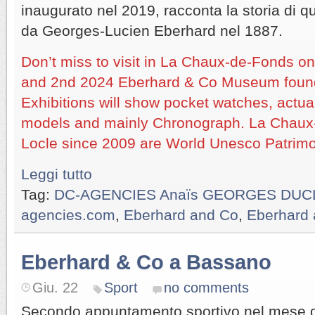
inaugurato nel 2019, racconta la storia di 
da Georges-Lucien Eberhard nel 1887.
Don’t miss to visit in La Chaux-de-Fonds o
and 2nd 2024 Eberhard & Co Museum found
Exhibitions will show pocket watches, actu
models and mainly Chronograph. La Chaux
Locle since 2009 are World Unesco Patrimo
Leggi tutto
Tag:
DC-AGENCIES Anaïs GEORGES DUC
agencies.com
,
Eberhard and Co
,
Eberhard 
Eberhard & Co a Bassano
Giu. 22
Sport
no comments
Secondo appuntamento sportivo nel mese d