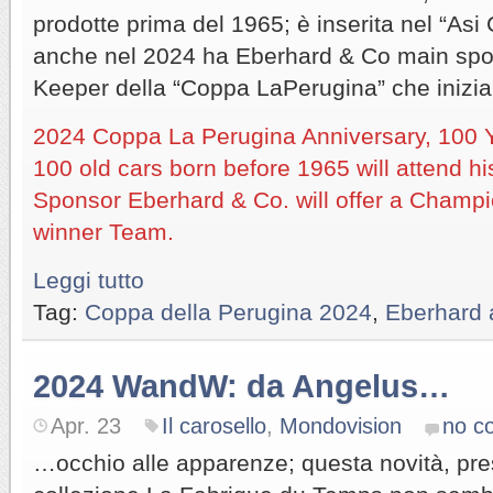
prodotte prima del 1965; è inserita nel “Asi C
anche nel 2024 ha Eberhard & Co main spon
Keeper della “Coppa LaPerugina” che inizi
2024 Coppa La Perugina Anniversary, 100 
100 old cars born before 1965 will attend hi
Sponsor Eberhard & Co. will offer a Champ
winner Team.
Leggi tutto
Tag:
Coppa della Perugina 2024
,
Eberhard 
2024 WandW: da Angelus…
Apr. 23
Il carosello
,
Mondovision
no c
…occhio alle apparenze; questa novità, pre