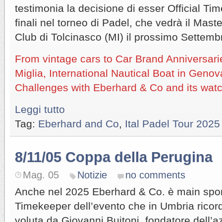
testimonia la decisione di esser Official Ti
finali nel torneo di Padel, che vedrà il Mast
Club di Tolcinasco (MI) il prossimo Settemb
From vintage cars to Car Brand Anniversarie
Miglia, International Nautical Boat in Geno
Challenges with Eberhard & Co and its wat
Leggi tutto
Tag:
Eberhard and Co
,
Ital Padel Tour 2025
8/11/05 Coppa della Perugina
Mag. 05
Notizie
no comments
Anche nel 2025 Eberhard & Co. è main spons
Timekeeper dell’evento che in Umbria ricord
voluta da Giovanni Buitoni, fondatore dell’a