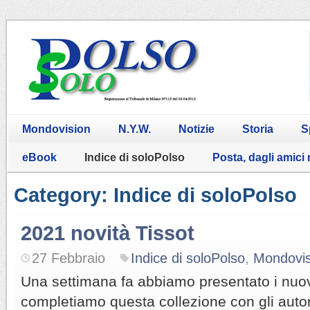
Mondovision
N.Y.W.
Notizie
Storia
S
eBook
Indice di soloPolso
Posta, dagli amici
Category: Indice di soloPolso
2021 novità Tissot
27 Febbraio
Indice di soloPolso
,
Mondovis
Una settimana fa abbiamo presentato i nuov
completiamo questa collezione con gli autom