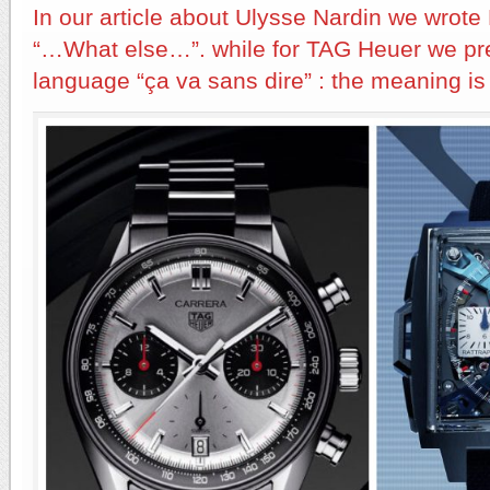
In our article about Ulysse Nardin we wrot
“…What else…”. while for TAG Heuer we pre
language “ça va sans dire” : the meaning i