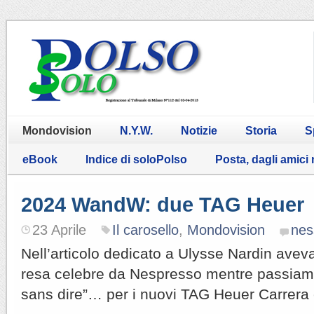
Mondovision
N.Y.W.
Notizie
Storia
S
eBook
Indice di soloPolso
Posta, dagli amici
2024 WandW: due TAG Heuer
23 Aprile
Il carosello
,
Mondovision
nes
Nell’articolo dedicato a Ulysse Nardin aveva
resa celebre da Nespresso mentre passiamo
sans dire”… per i nuovi TAG Heuer Carrera