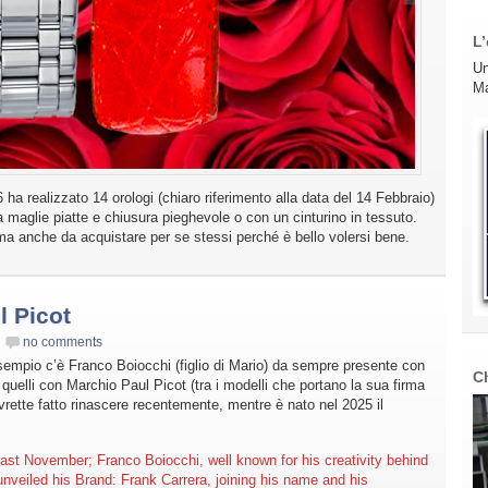
L’
Un
Ma
 ha realizzato 14 orologi (chiaro riferimento alla data del 14 Febbraio)
 a maglie piatte e chiusura pieghevole o con un cinturino in tessuto.
 ma anche da acquistare per se stessi perché è bello volersi bene.
l Picot
no comments
esempio c’è Franco Boiocchi (figlio di Mario) da sempre presente con
C
a quelli con Marchio Paul Picot (tra i modelli che portano la sua firma
vrette fatto rinascere recentemente, mentre è nato nel 2025 il
ast November; Franco Boiocchi, well known for his creativity behind
nveiled his Brand: Frank Carrera, joining his name and his