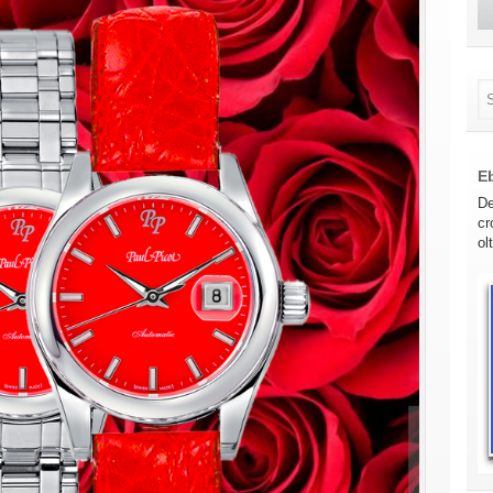
E
De
cr
ol