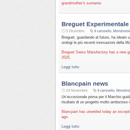
grandmother’s surname.
Breguet Experimentale
5 Dicembre
Il carosello
,
Mondovisi
Breguet, guardando al futuro, ha ideato un
orologi le più recenti innovazioni della Ma
Breguet Swiss Manufactory has a new g
2025.
Leggi tutto
Blancpain news
24 Novembre
Il carosello
,
Mondovi
Un’eccezionale prima per il Marchio gui
risultato di un progetto molto ambizioso 
Blancpain has unweiled today an except
ago.
Leggi tutto