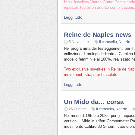
High Jewellery Watch Grand Complicatio
repeater, tourbillon and 16 complications
Leggi tutto
Reine de Naples news
5 Novembre
Il carosello
,
Notizie
Nel programma dei festeggiamenti per il 
collezione di orologi dedicata a Carolina
modello femminile al 100%, realizzato ne
Two exclusive novelties in Reine de Nap
movement, straps or bracelets.
Leggi tutto
Un Mido da… corsa
26 Ottobre
Il carosello
,
Notizie
Nel mese di Ottobre 2025, per gli appassi
versioni il Mido Multifort Chronometer Rac
movimento Calibro 80 Si certificato cro