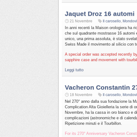
Jaquet Droz 16 automi
21 Novembre
Il carosello
,
Mondovi
In anni recenti la Maison orologiera ha ri
che sul quadrante mostrasse 16 automi e r
unico, una prima assoluta, è stato svela
Swiss Made il movimento al silicio con to
A special order was accepted recently by
sapphire case and movement with tourbi
Leggi tutto
Vacheron Constantin 27
18 Novembre
Il carosello
,
Mondovi
Nel 270° anno dalla sua fondazione la Ma
Complication Alta Gioielleria la serie di
Novembre, ha la cassa in oro bianco e di
complicazioni (astronomiche e di calenda
Ripetizione minuti e il Tourbillon.
For its 270° Anniversary Vacheron Consta