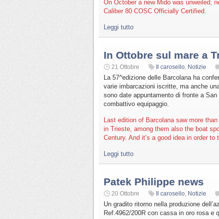
On October a new Mido was unweiled; n
Caliber 80 COSC Officially Certified.
Leggi tutto
In Ottobre sul mare a T
21 Ottobre
Il carosello
,
Notizie
La 57^edizione delle Barcolana ha confer
varie imbarcazioni iscritte, ma anche un
sono date appuntamento di fronte a San G
combattivo equipaggio.
Last edition of Barcolana saw more than 
in Trieste, among them also the boat spo
Century. And it’s a good idea in order to
Leggi tutto
Patek Philippe news
20 Ottobre
Il carosello
,
Notizie
Un gradito ritorno nella produzione dell’
Ref.4962/200R con cassa in oro rosa e qu