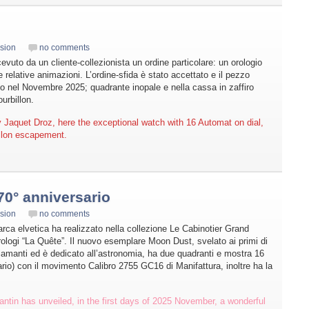
sion
no comments
cevuto da un cliente-collezionista un ordine particolare: un orologio
elative animazioni. L’ordine-sfida è stato accettato e il pezzo
to nel Novembre 2025; quadrante inopale e nella cassa in zaffiro
urbillon.
 Jaquet Droz, here the exceptional watch with 16 Automat on dial,
llon escapement.
0° anniversario
sion
no comments
rca elvetica ha realizzato nella collezione Le Cabinotier Grand
 orologi “La Quête”. Il nuovo esemplare Moon Dust, svelato ai primi di
amanti ed è dedicato all’astronomia, ha due quadranti e mostra 16
rio) con il movimento Calibro 2755 GC16 di Manifattura, inoltre ha la
ntin has unveiled, in the first days of 2025 November, a wonderful