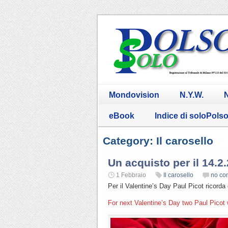
Mondovision
N.Y.W.
N
eBook
Indice di soloPols
Category: Il carosello
Un acquisto per il 14.2
1 Febbraio
Il carosello
no co
Per il Valentine’s Day Paul Picot ricord
For next Valentine’s Day two Paul Picot 