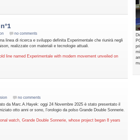
 n°1
on
no comments
Di
a linea di ricerca e sviluppo definita Experimentale che riunirà negli
PO
ison, realizzate con materiali e tecnologie attuali.
pr
mi
old line named Experimentale with modern movement unveiled on
am
ma
sion
no comments
dato da Marc.A.Hayek: oggi 24 Novembre 2025 è stato presentato il
iniziato otto anni or sono, l’orologio da polso Grande Double Sonnerie.
ional watch, Grande Double Sonnerie, whose project began 8 years