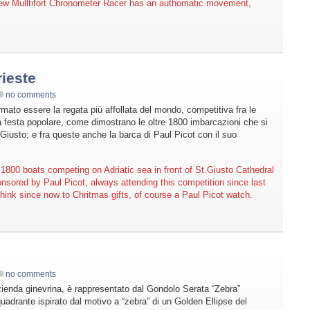
ew Mulltifort Chronometer Racer has an authomatic movement,
rieste
no comments
mato essere la regata più affollata del mondo, competitiva fra le
a festa popolare, come dimostrano le oltre 1800 imbarcazioni che si
iusto; e fra queste anche la barca di Paul Picot con il suo
1800 boats competing on Adriatic sea in front of St.Giusto Cathedral
nsored by Paul Picot, always attending this competition since last
 think since now to Chritmas gifts, of course a Paul Picot watch.
no comments
azienda ginevrina, è rappresentato dal Gondolo Serata “Zebra”
adrante ispirato dal motivo a “zebra” di un Golden Ellipse del