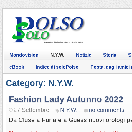
Mondovision
N.Y.W.
Notizie
Storia
S
eBook
Indice di soloPolso
Posta, dagli amici
Category: N.Y.W.
Fashion Lady Autunno 2022
27 Settembre
N.Y.W.
no comments
Da Cluse a Furla e a Guess nuovi orologi per