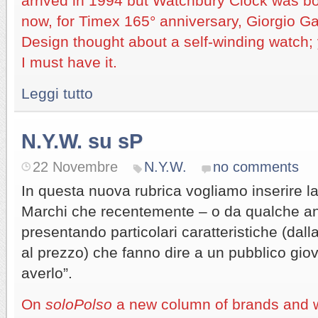
arrived in 1994 but Watchbury Clock was bo
now, for Timex 165° anniversary, Giorgio Ga
Design thought about a self-winding watch; 
I must have it.
Leggi tutto
N.Y.W. su sP
22 Novembre
N.Y.W.
no comments
In questa nuova rubrica vogliamo inserire l
Marchi che recentemente – o da qualche a
presentando particolari caratteristiche (dalla
al prezzo) che fanno dire a un pubblico gio
averlo”.
On
soloPolso
a new column of brands and