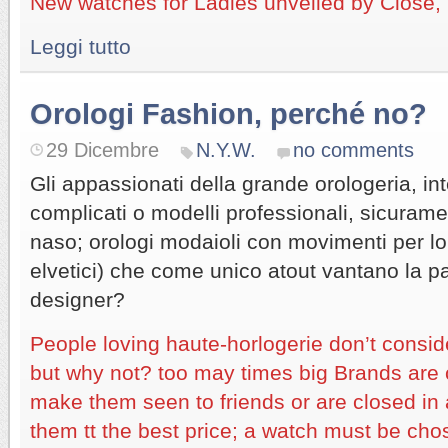
New watches for Ladies unveiled by Close,
Leggi tutto
Orologi Fashion, perché no?
29 Dicembre
N.Y.W.
no comments
Gli appassionati della grande orologeria, 
complicati o modelli professionali, sicurame
naso; orologi modaioli con movimenti per lo p
elvetici) che come unico atout vantano la pa
designer?
People loving haute-horlogerie don’t consid
but why not? too may times big Brands are 
make them seen to friends or are closed in 
them tt the best price; a watch must be cho