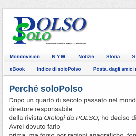
Mondovision
N.Y.W.
Notizie
Storia
S
eBook
Indice di soloPolso
Posta, dagli amici
Perché soloPolso
Dopo un quarto di secolo passato nel mond
direttore responsabile
della rivista
Orologi da POLSO
, ho deciso d
Avrei dovuto farlo
prima, ma forse per ragioni anagrafiche, fors