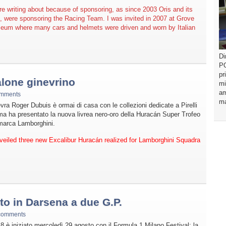
e writing about because of sponsoring, as since 2003 Oris and its
, were sponsoring the Racing Team. I was invited in 2007 at Grove
eum where many cars and helmets were driven and worn by Italian
Di
PO
pr
alone ginevrino
mi
am
omments
ma
evra Roger Dubuis è ormai di casa con le collezioni dedicate a Pirelli
ma ha presentato la nuova livrea nero-oro della Huracán Super Trofeo
marca Lamborghini.
iled three new Excalibur Huracán realized for Lamborghini Squadra
to in Darsena a due G.P.
comments
18 è iniziato mercoledì 29 agosto con il Formula 1 Milano Festival; la