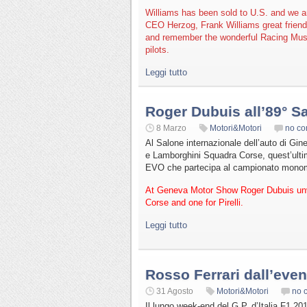
Williams has been sold to U.S. and we ar
CEO Herzog, Frank Williams great friend
and remember the wonderful Racing Mus
pilots.
Leggi tutto
Roger Dubuis all’89° S
8 Marzo
Motori&Motori
no c
Al Salone internazionale dell’auto di Gin
e Lamborghini Squadra Corse, quest’ulti
EVO che partecipa al campionato mono
At Geneva Motor Show Roger Dubuis unve
Corse and one for Pirelli.
Leggi tutto
Rosso Ferrari dall’even
31 Agosto
Motori&Motori
no 
Il lungo week-end del G.P. d’Italia F1 20