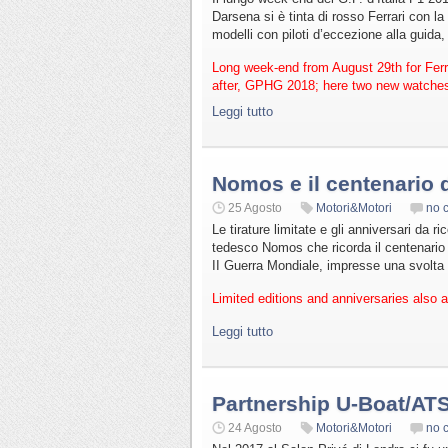
Darsena si è tinta di rosso Ferrari con la
modelli con piloti d’eccezione alla guida
Long week-end from August 29th for Ferr
after, GPHG 2018; here two new watches t
Leggi tutto
Nomos e il centenario
25 Agosto
Motori&Motori
no 
Le tirature limitate e gli anniversari da ri
tedesco Nomos che ricorda il centenario 
II Guerra Mondiale, impresse una svolta ag
Limited editions and anniversaries also
Leggi tutto
Partnership U-Boat/AT
24 Agosto
Motori&Motori
no 