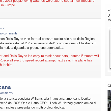
rnia 2022 people loving watches were able to see all new models of
 in Europe..
L’
Un
Ma
o…
no comments
on Rolls-Royce vien fatto di pensare subito alle auto della Regina
ta realizzata nel 25° anniversario dell’incoronazione di Elisabetta II,
a notizia riguarda la produzione aeronautica.
 and Rolls-Royce it’s easy to think about cars, instead Bremont will
-Royce all electric speed record attempt next year. The plane has
h Ionbird.
C
icana
comments
 della storica scuderia Williams alla finanziaria americana Dorilton
rché dal 2003 Oris e il suo CEO, Ulrich W. Herzog grande amico di
eam inglese presentando molti orologi dedicati.