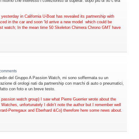
 ritorno che interessò i collezionisti di superar: dopo più di 50 c’era
esterday in California U-Boat has revealed its partnership with
laced in the car and soon ‘ld arrive a new model which could be
ist watch; In the mean time 50 Skeleton Chimera Chrono GMT have
 comments
kedin del Gruppo A Passion Watch, mi sono soffermata su un
razione di orologi nati da partnership con marchi di auto o pneumatici,
fatto con foto e un breve testo.
A passion watch group) I saw what Pierre Guerrier wrote about the
 Watches, unfortunately I didn’t note the author but I remember well
Girard-Perregaux and Eberhard &Co) therefore here some news about.