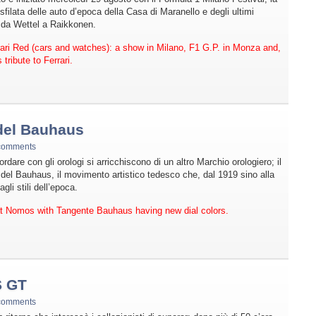
 sfilata delle auto d’epoca della Casa di Maranello e degli ultimi
, da Wettel a Raikkonen.
ari Red (cars and watches): a show in Milano, F1 G.P. in Monza and,
ribute to Ferrari.
 del Bauhaus
comments
cordare con gli orologi si arricchiscono di un altro Marchio orologiero; il
del Bauhaus, il movimento artistico tedesco che, dal 1919 sino alla
li stili dell’epoca.
 at Nomos with Tangente Bauhaus having new dial colors.
S GT
comments