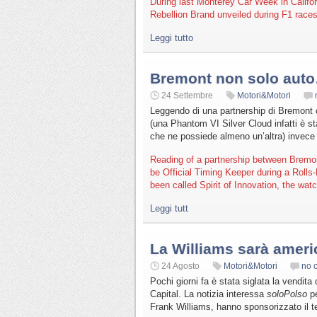
During last Monterey Car Week in Califo
Rebellion Brand unveiled during F1 races
Leggi tutto
Bremont non solo aut
24 Settembre
Motori&Motori
Leggendo di una partnership di Bremont c
(una Phantom VI Silver Cloud infatti è sta
che ne possiede almeno un’altra) invece l
Reading of a partnership between Bremont
be Official Timing Keeper during a Rolls
been called Spirit of Innovation, the watc
Leggi tutt
La Williams sarà amer
24 Agosto
Motori&Motori
no 
Pochi giorni fa è stata siglata la vendita
Capital. La notizia interessa
soloPolso
pe
Frank Williams, hanno sponsorizzato il t