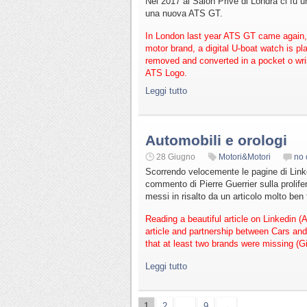
Nel 2017 al Salon Privé di Londra ci fu un
una nuova ATS GT.
In London last year ATS GT came again, y
motor brand, a digital U-boat watch is p
removed and converted in a pocket o wr
ATS Logo.
Leggi tutto
Automobili e orologi
28 Giugno
Motori&Motori
no
Scorrendo velocemente le pagine di Lin
commento di Pierre Guerrier sulla prolife
messi in risalto da un articolo molto ben 
Reading a beautiful article on Linkedin (
article and partnership between Cars and
that at least two brands were missing (
Leggi tutto
1
2
…
9
→