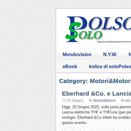
Mondovision
N.Y.W.
N
eBook
Indice di soloPols
Category: Motori&Motor
Eberhard &Co. e Lanci
25 Giugno
Motori&Motori
no
Oggi, 25 Giugno 2025, sulla pista piemon
Lancia elettriche YHF e YHFLine (per pist
orologio: Eberhard &Co infatti ha svelato
questo evento.