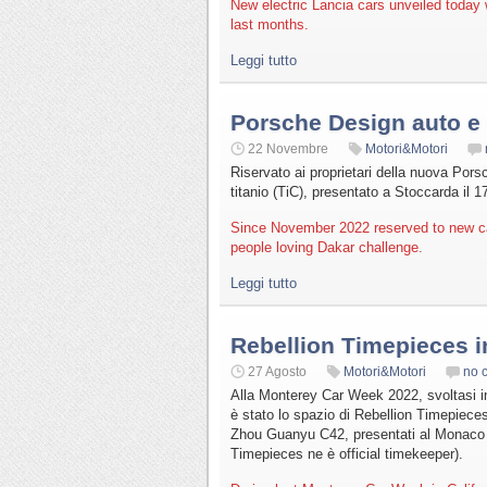
New electric Lancia cars unveiled today 
last months.
Leggi tutto
Porsche Design auto e
22 Novembre
Motori&Motori
Riservato ai proprietari della nuova Por
titanio (TiC), presentato a Stoccarda il 
Since November 2022 reserved to new car
people loving Dakar challenge.
Leggi tutto
Rebellion Timepieces 
27 Agosto
Motori&Motori
no 
Alla Monterey Car Week 2022, svoltasi in 
è stato lo spazio di Rebellion Timepieces
Zhou Guanyu C42, presentati al Monaco G
Timepieces ne è official timekeeper).