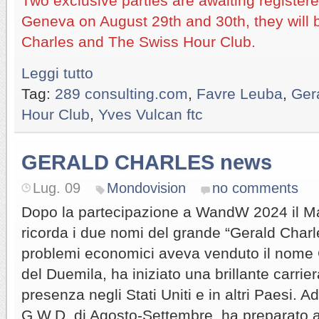
Two exclusive parties are awaiting register
Geneva on August 29th and 30th, they will 
Charles and The Swiss Hour Club.
Leggi tutto
Tag:
289 consulting.com
,
Favre Leuba
,
Ger
Hour Club
,
Yves Vulcan ftc
GERALD CHARLES news
Lug. 09
Mondovision
no comments
Dopo la partecipazione a WandW 2024 il Ma
ricorda i due nomi del grande “Gerald Char
problemi economici aveva venduto il nome G
del Duemila, ha iniziato una brillante carrie
presenza negli Stati Uniti e in altri Paesi. 
G.W.D. di Agosto-Settembre, ha preparato a