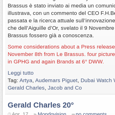
Brassus è stato inviato ai media un comuni
illustrava, con un commento del CEO F.H.Be
passata e la ricerca attuale sull’innovazio
che dell’Aiguille d’Or, svelato il 9 Novembr
Brassus fossero già a conoscenza.
Some considerations about a Press release
November 8th from Le Brassus. four pictur
in GPHG and again Brands at 6° DWW.
Leggi tutto
Tag:
Artya
,
Audemars Piguet
,
Dubai Watch
Gerald Charles
,
Jacob and Co
Gerald Charles 20°
Apr. 17
Mondovision
no comments