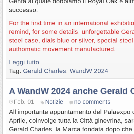
Genta al quale dobbiamo il Royal Oak e altr
successo.
For the first time in an international exhibi
remind, for some details, unforgettable Ger
steel case, dials blue or silver, special stee
authomatic movement manufactured.
Leggi tutto
Tag:
Gerald Charles
,
WandW 2024
A WandW 2024 anche Gerald 
Feb. 01
Notizie
no comments
All’importante appuntamento del Palaexpo 
Aprile, coinvolge tutta la Città ginevrina, s
Gerald Charles, la Marca fondata dopo ch