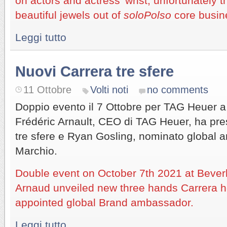
on actors and actress’ wrist; unfortunately 
beautiful jewels out of
soloPolso
core busin
Leggi tutto
Nuovi Carrera tre sfere
11 Ottobre
Volti noti
no comments
Doppio evento il 7 Ottobre per TAG Heuer a 
Frédéric Arnault, CEO di TAG Heuer, ha pre
tre sfere e Ryan Gosling, nominato global 
Marchio.
Double event on October 7th 2021 at Beverl
Arnaud unveiled new three hands Carrera h
appointed global Brand ambassador.
Leggi tutto