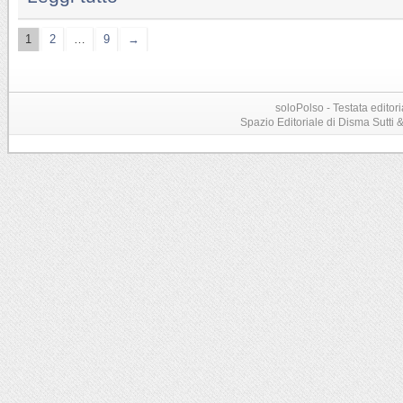
1
2
…
9
→
soloPolso - Testata editori
Spazio Editoriale di Disma Sutti & C