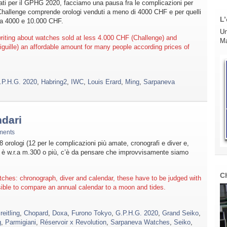
ionati per il GPHG 2020, facciamo una pausa fra le complicazioni per
e Challenge comprende orologi venduti a meno di 4000 CHF e per quelli
L’
 fra 4000 e 10.000 CHF.
Un
 writing about watches sold at less 4.000 CHF (Challenge) and
Ma
guille) an affordable amount for many people according prices of
.P.H.G. 2020
,
Habring2
,
IWC
,
Louis Erard
,
Ming
,
Sarpaneva
ndari
ments
rologi (12 per le complicazioni più amate, cronografi e diver e,
te è w.r.a m.300 o più, c’è da pensare che improvvisamente siamo
C
hes: chronograph, diver and calendar, these have to be judged with
ible to compare an annual calendar to a moon and tides.
reitling
,
Chopard
,
Doxa
,
Furono Tokyo
,
G.P.H.G. 2020
,
Grand Seiko
,
g
,
Parmigiani
,
Réservoir x Revolution
,
Sarpaneva Watches
,
Seiko
,