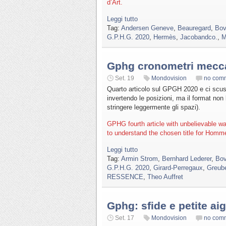
d’Art.
Leggi tutto
Tag:
Andersen Geneve
,
Beauregard
,
Bov
G.P.H.G. 2020
,
Hermès
,
Jacobandco.
,
M
Gphg cronometri mecca
Set. 19
Mondovision
no com
Quarto articolo sul GPGH 2020 e ci scusi
invertendo le posizioni, ma il format non
stringere leggermente gli spazi).
GPHG fourth article with unbelievable w
to understand the chosen title for Homme
Leggi tutto
Tag:
Armin Strom
,
Bernhard Lederer
,
Bov
G.P.H.G. 2020
,
Girard-Perregaux
,
Greube
RESSENCE
,
Theo Auffret
Gphg: sfide e petite aig
Set. 17
Mondovision
no com