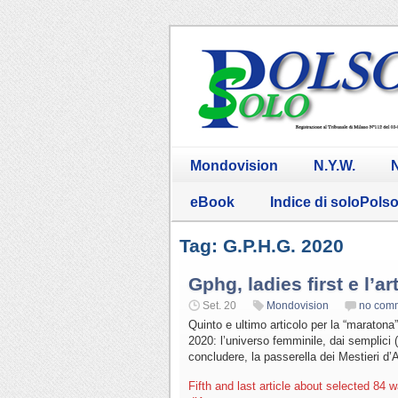
Mondovision
N.Y.W.
N
eBook
Indice di soloPols
Tag: G.P.H.G. 2020
Gphg, ladies first e l’ar
Set. 20
Mondovision
no com
Quinto e ultimo articolo per la “maratona
2020: l’universo femminile, dai semplici (
concludere, la passerella dei Mestieri d’A
Fifth and last article about selected 8