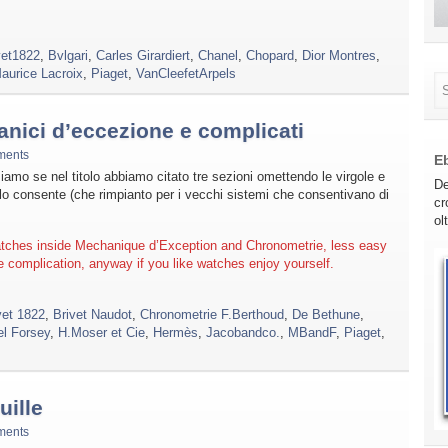
et1822
,
Bvlgari
,
Carles Girardiert
,
Chanel
,
Chopard
,
Dior Montres
,
aurice Lacroix
,
Piaget
,
VanCleefetArpels
nici d’eccezione e complicati
ments
E
amo se nel titolo abbiamo citato tre sezioni omettendo le virgole e
De
 lo consente (che rimpianto per i vecchi sistemi che consentivano di
cr
ol
atches inside Mechanique d’Exception and Chronometrie, less easy
 complication, anyway if you like watches enjoy yourself.
et 1822
,
Brivet Naudot
,
Chronometrie F.Berthoud
,
De Bethune
,
l Forsey
,
H.Moser et Cie
,
Hermès
,
Jacobandco.
,
MBandF
,
Piaget
,
uille
ments