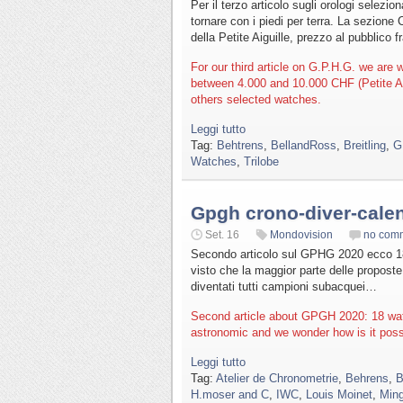
Per il terzo articolo sugli orologi selez
tornare con i piedi per terra. La sezion
della Petite Aiguille, prezzo al pubblico
For our third article on G.P.H.G. we are
between 4.000 and 10.000 CHF (Petite Ai
others selected watches.
Leggi tutto
Tag:
Behtrens
,
BellandRoss
,
Breitling
,
G
Watches
,
Trilobe
Gpgh crono-diver-cale
Set. 16
Mondovision
no com
Secondo articolo sul GPHG 2020 ecco 18 o
visto che la maggior parte delle propos
diventati tutti campioni subacquei…
Second article about GPGH 2020: 18 watc
astronomic and we wonder how is it poss
Leggi tutto
Tag:
Atelier de Chronometrie
,
Behrens
,
B
H.moser and C
,
IWC
,
Louis Moinet
,
Min