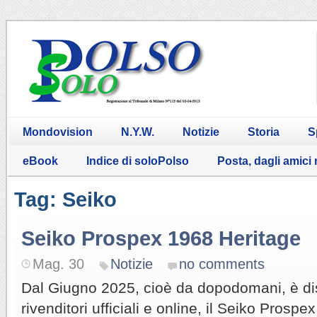
Mondovision
N.Y.W.
Notizie
Storia
S
eBook
Indice di soloPolso
Posta, dagli amici
Tag: Seiko
Seiko Prospex 1968 Heritage
Mag. 30
Notizie
no comments
Dal Giugno 2025, cioè da dopodomani, è dis
rivenditori ufficiali e online, il Seiko Prosp