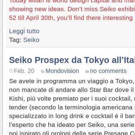
Today Milan is world design capital and ma
showing new ideas. Don’t miss Seiko exhibit
52 till April 30th, you’ll find there interesti
Leggi tutto
Tag:
Seiko
Seiko Prospex da Tokyo all’Ita
Feb. 20
Mondovision
no comments
Se avete in programma un viaggio a Tokyo, 
non mancate di andare allo Star Bar dove il 
Kishi, più volte premiato per i suoi cocktail
tender (secondo la terminologia americana 
specializzato in long drink e cocktail è il 
l’esperto che ha ideato per Seiko, una serie
poi ispirato gli orologi della serie Presage 