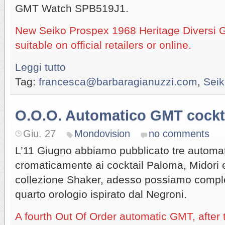
GMT Watch SPB519J1.
New Seiko Prospex 1968 Heritage Diversi G
suitable on official retailers or online.
Leggi tutto
Tag:
francesca@barbaragianuzzi.com
,
Sei
O.O.O. Automatico GMT cockt
Giu. 27
Mondovision
no comments
L’11 Giugno abbiamo pubblicato tre automat
cromaticamente ai cocktail Paloma, Midori e
collezione Shaker, adesso possiamo complet
quarto orologio ispirato dal Negroni.
A fourth Out Of Order automatic GMT, after