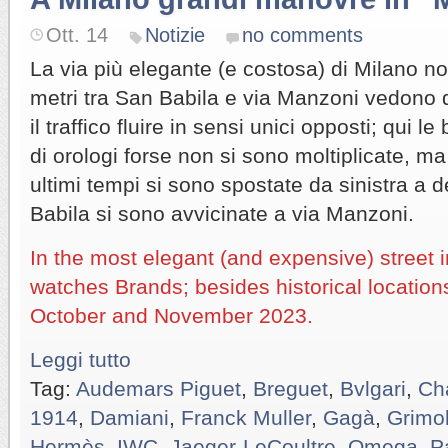
Ott. 14
Notizie
no comments
La via più elegante (e costosa) di Milano no
metri tra San Babila e via Manzoni vedono da
il traffico fluire in sensi unici opposti; qui
di orologi forse non si sono moltiplicate, m
ultimi tempi si sono spostate da sinistra a
Babila si sono avvicinate a via Manzoni.
In the most elegant (and expensive) street
watches Brands; besides historical location
October and November 2023.
Leggi tutto
Tag:
Audemars Piguet
,
Breguet
,
Bvlgari
,
Ch
1914
,
Damiani
,
Franck Muller
,
Gagà
,
Grimol
Hermès
,
IWC
,
Jaeger-LeCoultre
,
Omega
,
P