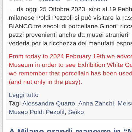
… da oggi 25 Ottobre 2023, sino al 19 Feb
milanese Poldi Pezzoli si può visitare la ra
BIANCO tre secoli di porcellane Ginori” ricc
pezzi provenienti anche da musei stranieri;
vederla per la ricchezza dei manufatti espos
From today to 2024 February 19th we advce 
Museum in order to see Exhibition White Go
we remember that porcellain has been used
(and not only in the pasy).
Leggi tutto
Tag:
Alessandra Quarto
,
Anna Zanchi
,
Meis
Museo Poldi Pezolil
,
Seiko
A Milano grandi manovre in 