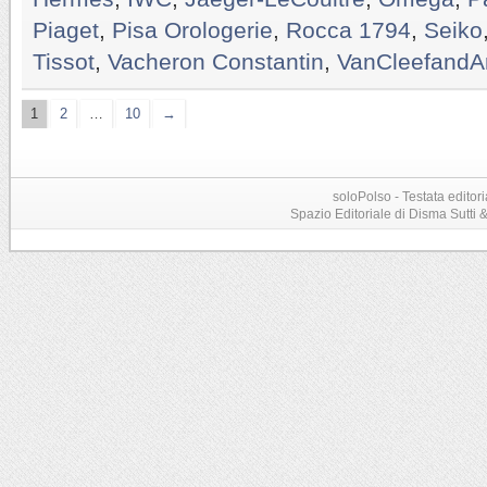
Piaget
,
Pisa Orologerie
,
Rocca 1794
,
Seiko
Tissot
,
Vacheron Constantin
,
VanCleefandA
1
2
…
10
→
soloPolso - Testata editori
Spazio Editoriale di Disma Sutti & C