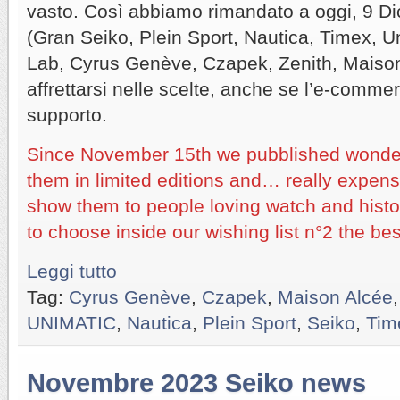
vasto. Così abbiamo rimandato a oggi, 9 Di
(Gran Seiko, Plein Sport, Nautica, Timex, 
Lab, Cyrus Genève, Czapek, Zenith, Maison
affrettarsi nelle scelte, anche se l’e-comme
supporto.
Since November 15th we pubblished wonderf
them in limited editions and… really expensiv
show them to people loving watch and histo
to choose inside our wishing list n°2 the best
Leggi tutto
Tag:
Cyrus Genève
,
Czapek
,
Maison Alcée
UNIMATIC
,
Nautica
,
Plein Sport
,
Seiko
,
Tim
Novembre 2023 Seiko news