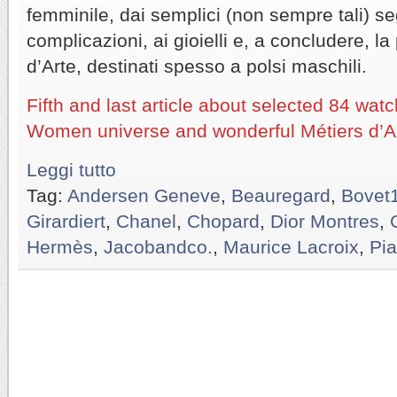
femminile, dai semplici (non sempre tali) s
complicazioni, ai gioielli e, a concludere, la
d’Arte, destinati spesso a polsi maschili.
Fifth and last article about selected 84 wa
Women universe and wonderful Métiers d’Ar
Leggi tutto
Tag:
Andersen Geneve
,
Beauregard
,
Bovet
Girardiert
,
Chanel
,
Chopard
,
Dior Montres
,
Hermès
,
Jacobandco.
,
Maurice Lacroix
,
Pia