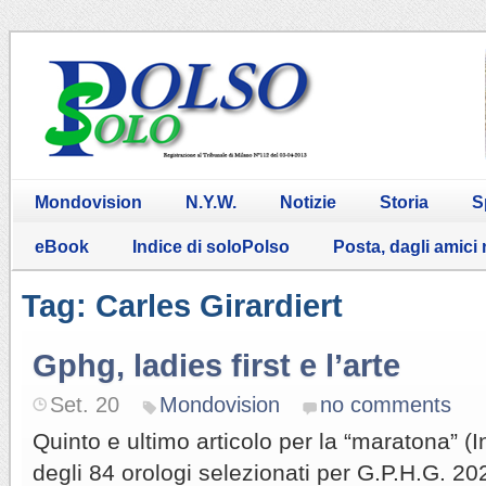
Mondovision
N.Y.W.
Notizie
Storia
S
eBook
Indice di soloPolso
Posta, dagli amici
Tag: Carles Girardiert
Gphg, ladies first e l’arte
Set. 20
Mondovision
no comments
Quinto e ultimo articolo per la “maratona” (
degli 84 orologi selezionati per G.P.H.G. 20