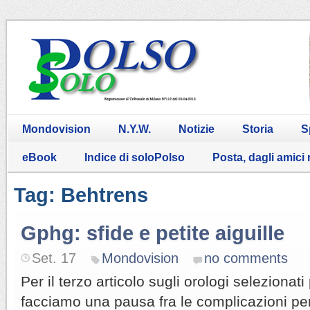
Mondovision
N.Y.W.
Notizie
Storia
S
eBook
Indice di soloPolso
Posta, dagli amici
Tag: Behtrens
Gphg: sfide e petite aiguille
Set. 17
Mondovision
no comments
Per il terzo articolo sugli orologi selezionat
facciamo una pausa fra le complicazioni per