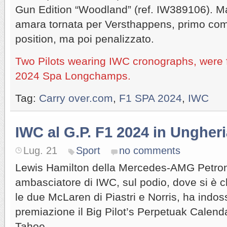
Gun Edition “Woodland” (ref. IW389106). Mal
amara tornata per Versthappens, primo com
position, ma poi penalizzato.
Two Pilots wearing IWC cronographs, were f
2024 Spa Longchamps.
Tag:
Carry over.com
,
F1 SPA 2024
,
IWC
IWC al G.P. F1 2024 in Ungher
Lug. 21
Sport
no comments
Lewis Hamilton della Mercedes-AMG Petr
ambasciatore di IWC, sul podio, dove si è c
le due McLaren di Piastri e Norris, ha indoss
premiazione il
Big Pilot’s Perpetuak Calen
Tahoe.