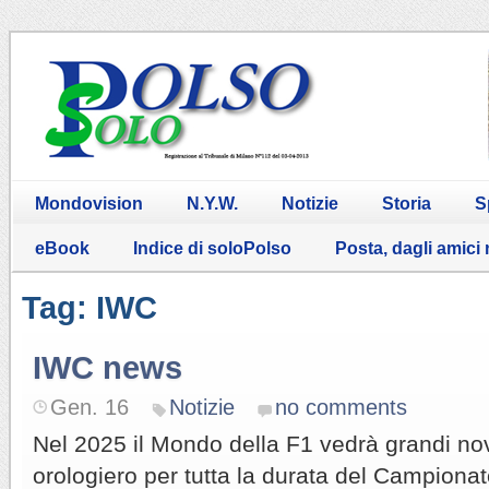
Mondovision
N.Y.W.
Notizie
Storia
S
eBook
Indice di soloPolso
Posta, dagli amici
Tag: IWC
IWC news
Gen. 16
Notizie
no comments
Nel 2025 il Mondo della F1 vedrà grandi no
orologiero per tutta la durata del Campionat