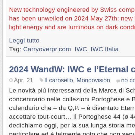
New technology engineered by Swiss comp
has been unweiled on 2024 May 27th: new 
light energy and are luminous on dark condi
Leggi tutto
Tag:
Carryoverpr.com
,
IWC
,
IWC Italia
2024 WandW: IWC e l’Eternal 
Apr. 21
Il carosello
,
Mondovision
no c
Le novità più interessanti della Marca di Sc
concentrano nelle collezioni Portoghese e Big
calendario che – da Q,P. – è diventato Eter
accettare tout-court… Il Portoghese 44 (ø 4
dedichiamo oggi, per la sua lunga storia me
particolare ed è talmente noto che non serve