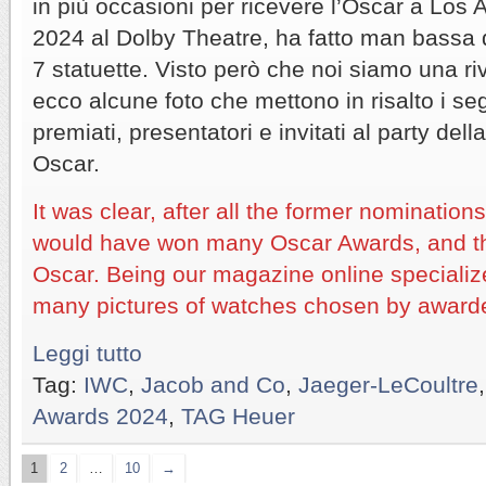
in più occasioni per ricevere l’Oscar a Los 
2024 al Dolby Theatre, ha fatto man bassa 
7 statuette. Visto però che noi siamo una riv
ecco alcune foto che mettono in risalto i s
premiati, presentatori e invitati al party dell
Oscar.
It was clear, after all the former nominatio
would have won many Oscar Awards, and th
Oscar. Being our magazine online specializ
many pictures of watches chosen by awarde
Leggi tutto
Tag:
IWC
,
Jacob and Co
,
Jaeger-LeCoultre
Awards 2024
,
TAG Heuer
1
2
…
10
→