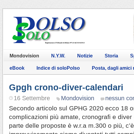
Mondovision
N.Y.W.
Notizie
Storia
S
eBook
Indice di soloPolso
Posta, dagli amici
Gpgh crono-diver-calendari
16 Settembre
Mondovision
nessun c
Secondo articolo sul GPHG 2020 ecco 18 oro
complicazioni più amate, cronografi e diver 
parte delle proposte è w.r.a m.300 o più, c