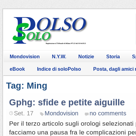
Mondovision
N.Y.W.
Notizie
Storia
S
eBook
Indice di soloPolso
Posta, dagli amici
Tag: Ming
Gphg: sfide e petite aiguille
Set. 17
Mondovision
no comments
Per il terzo articolo sugli orologi selezionat
facciamo una pausa fra le complicazioni per