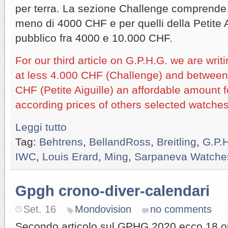
per terra. La sezione Challenge comprende 
meno di 4000 CHF e per quelli della Petite A
pubblico fra 4000 e 10.000 CHF.
For our third article on G.P.H.G. we are wri
at less 4.000 CHF (Challenge) and betwee
CHF (Petite Aiguille) an affordable amount
according prices of others selected watches
Leggi tutto
Tag:
Behtrens
,
BellandRoss
,
Breitling
,
G.P.
IWC
,
Louis Erard
,
Ming
,
Sarpaneva Watche
Gpgh crono-diver-calendari
Set. 16
Mondovision
no comments
Secondo articolo sul GPHG 2020 ecco 18 oro