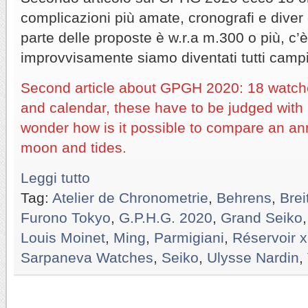
complicazioni più amate, cronografi e diver 
parte delle proposte è w.r.a m.300 o più, c
improvvisamente siamo diventati tutti cam
Second article about GPGH 2020: 18 watche
and calendar, these have to be judged wit
wonder how is it possible to compare an an
moon and tides.
Leggi tutto
Tag:
Atelier de Chronometrie
,
Behrens
,
Brei
Furono Tokyo
,
G.P.H.G. 2020
,
Grand Seiko
Louis Moinet
,
Ming
,
Parmigiani
,
Réservoir x
Sarpaneva Watches
,
Seiko
,
Ulysse Nardin
,