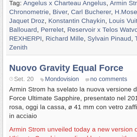
Tag:
Angelus x Charteau Angelus
,
Armin St
Chronometrie
,
Biver
,
Carl Bucherer
,
H.Mose
Jaquet Droz
,
Konstantin Chaykin
,
Louis Vui
Ballouard
,
Perrelet
,
Reservoir x Telos Watv
REXHERPI
,
Richard Mille
,
Sylvain Pinaud
,
Zenith
Nuovo Gravity Equal Force
Set. 20
Mondovision
no comments
Armin Strom ha svelato la nuova versione d
Force Ultimate Sapphire, presentato nel 20
rosa, oggi la cassa, ø 41 mm con vetro zaffir
in acciaio
Armin Strom unveiled today a new version o