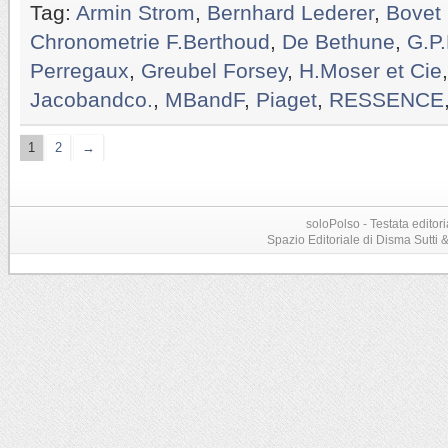
Tag:
Armin Strom
,
Bernhard Lederer
,
Bovet
Chronometrie F.Berthoud
,
De Bethune
,
G.P
Perregaux
,
Greubel Forsey
,
H.Moser et Cie
Jacobandco.
,
MBandF
,
Piaget
,
RESSENCE
1
2
→
soloPolso - Testata editori
Spazio Editoriale di Disma Sutti & C