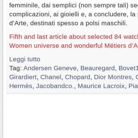
femminile, dai semplici (non sempre tali) s
complicazioni, ai gioielli e, a concludere, la
d’Arte, destinati spesso a polsi maschili.
Fifth and last article about selected 84 wa
Women universe and wonderful Métiers d’Ar
Leggi tutto
Tag:
Andersen Geneve
,
Beauregard
,
Bovet
Girardiert
,
Chanel
,
Chopard
,
Dior Montres
,
Hermès
,
Jacobandco.
,
Maurice Lacroix
,
Pia