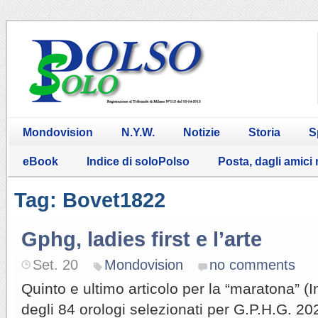
Mondovision
N.Y.W.
Notizie
Storia
S
eBook
Indice di soloPolso
Posta, dagli amici
Tag: Bovet1822
Gphg, ladies first e l’arte
Set. 20
Mondovision
no comments
Quinto e ultimo articolo per la “maratona” (
degli 84 orologi selezionati per G.P.H.G. 20