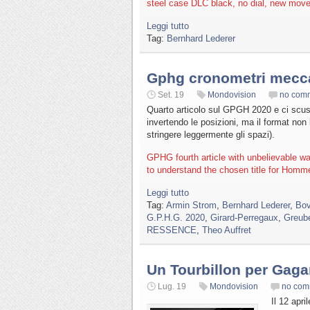
steel case DLC black, no dial, new move
Leggi tutto
Tag:
Bernhard Lederer
Gphg cronometri mecca
Set. 19
Mondovision
no com
Quarto articolo sul GPGH 2020 e ci scusi
invertendo le posizioni, ma il format non
stringere leggermente gli spazi).
GPHG fourth article with unbelievable w
to understand the chosen title for Homme
Leggi tutto
Tag:
Armin Strom
,
Bernhard Lederer
,
Bov
G.P.H.G. 2020
,
Girard-Perregaux
,
Greube
RESSENCE
,
Theo Auffret
Un Tourbillon per Gaga
Lug. 19
Mondovision
no com
Il 12 apri