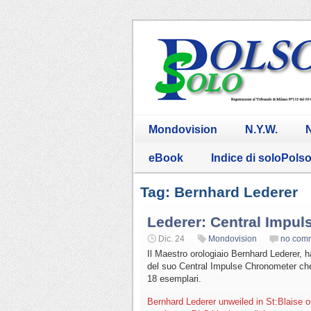
Mondovision
N.Y.W.
N
eBook
Indice di soloPols
Tag: Bernhard Lederer
Lederer: Central Impul
Dic. 24
Mondovision
no com
Il Maestro orologiaio Bernhard Lederer, 
del suo Central Impulse Chronometer che
18 esemplari.
Bernhard Lederer unweiled in St:Blaise o