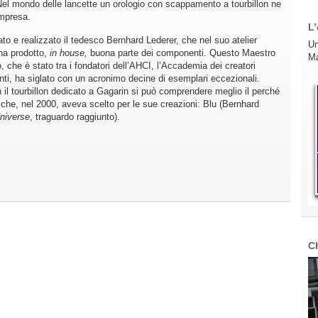
Nel mondo delle lancette un orologio con scappamento a tourbillon ne
impresa.
L’
to e realizzato il tedesco Bernhard Lederer, che nel suo atelier
Un
ha prodotto,
in house,
buona parte dei componenti. Questo Maestro
Ma
, che è stato tra i fondatori dell’AHCI, l’Accademia dei creatori
nti, ha siglato con un acronimo decine di esemplari eccezionali.
 il tourbillon dedicato a Gagarin si può comprendere meglio il perché
che, nel 2000, aveva scelto per le sue creazioni: Blu (Bernhard
niverse
, traguardo raggiunto).
C