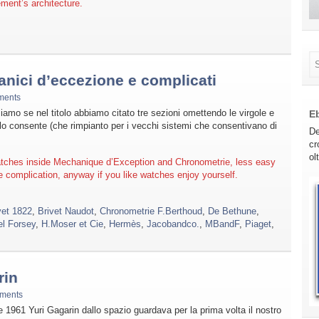
ment’s architecture.
nici d’eccezione e complicati
ments
amo se nel titolo abbiamo citato tre sezioni omettendo le virgole e
E
 lo consente (che rimpianto per i vecchi sistemi che consentivano di
De
cr
ol
atches inside Mechanique d’Exception and Chronometrie, less easy
 complication, anyway if you like watches enjoy yourself.
et 1822
,
Brivet Naudot
,
Chronometrie F.Berthoud
,
De Bethune
,
l Forsey
,
H.Moser et Cie
,
Hermès
,
Jacobandco.
,
MBandF
,
Piaget
,
rin
ments
le 1961 Yuri Gagarin dallo spazio guardava per la prima volta il nostro