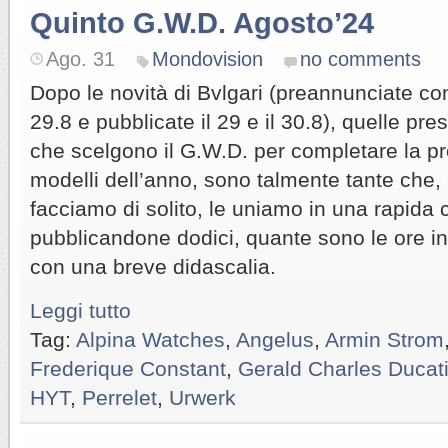
Quinto G.W.D. Agosto’24
Ago. 31
Mondovision
no comments
Dopo le novità di Bvlgari (preannunciate co
29.8 e pubblicate il 29 e il 30.8), quelle pr
che scelgono il G.W.D. per completare la p
modelli dell’anno, sono talmente tante che, 
facciamo di solito, le uniamo in una rapida c
pubblicandone dodici, quante sono le ore in
con una breve didascalia.
Leggi tutto
Tag:
Alpina Watches
,
Angelus
,
Armin Strom
Frederique Constant
,
Gerald Charles Ducat
HYT
,
Perrelet
,
Urwerk