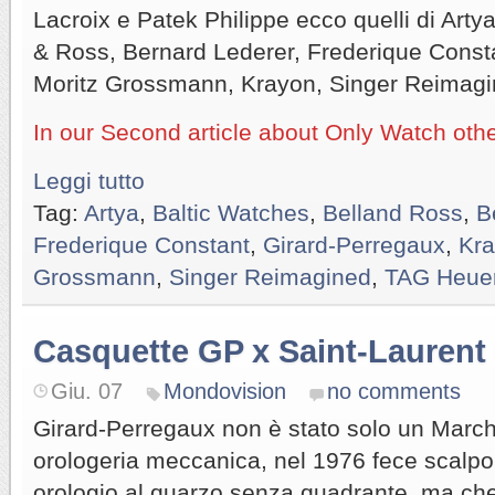
Lacroix e Patek Philippe ecco quelli di Artya
& Ross, Bernard Lederer, Frederique Consta
Moritz Grossmann, Krayon, Singer Reimag
In our Second article about Only Watch oth
Leggi tutto
Tag:
Artya
,
Baltic Watches
,
Belland Ross
,
B
Frederique Constant
,
Girard-Perregaux
,
Kr
Grossmann
,
Singer Reimagined
,
TAG Heue
Casquette GP x Saint-Laurent 
Giu. 07
Mondovision
no comments
Girard-Perregaux non è stato solo un March
orologeria meccanica, nel 1976 fece scalpo
orologio al quarzo senza quadrante, ma che d