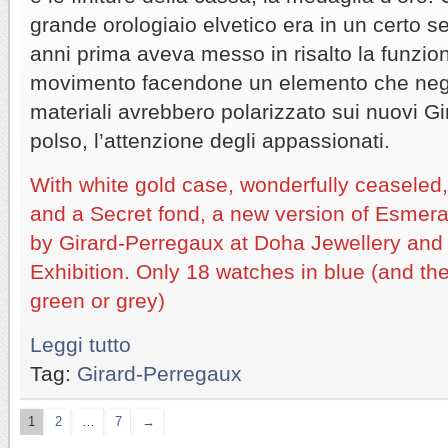
grande orologiaio elvetico era in un certo s
anni prima aveva messo in risalto la funzion
movimento facendone un elemento che negli
materiali avrebbero polarizzato sui nuovi G
polso, l’attenzione degli appassionati.
With white gold case, wonderfully ceaseled,
and a Secret fond, a new version of Esmer
by Girard-Perregaux at Doha Jewellery an
Exhibition. Only 18 watches in blue (and t
green or grey)
Leggi tutto
Tag:
Girard-Perregaux
1
2
…
7
→