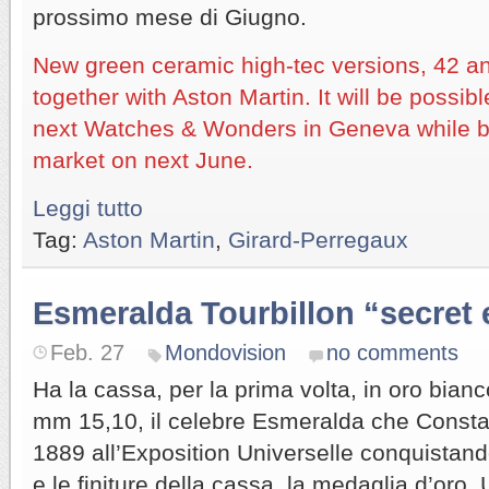
prossimo mese di Giugno.
New green ceramic high-tec versions, 42 a
together with Aston Martin. It will be possib
next Watches & Wonders in Geneva while bot
market on next June.
Leggi tutto
Tag:
Aston Martin
,
Girard-Perregaux
Esmeralda Tourbillon “secret e
Feb. 27
Mondovision
no comments
Ha la cassa, per la prima volta, in oro bia
mm 15,10, il celebre Esmeralda che Constan
1889 all’Exposition Universelle conquistand
e le finiture della cassa, la medaglia d’oro.