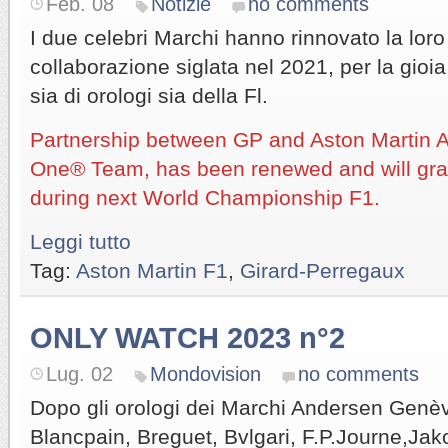
Feb. 08
Notizie
no comments
I due celebri Marchi hanno rinnovato la lor
collaborazione siglata nel 2021, per la gioi
sia di orologi sia della Fl.
Partnership between GP and Aston Martin
One® Team, has been renewed and will gr
during next World Championship F1.
Leggi tutto
Tag:
Aston Martin F1
,
Girard-Perregaux
ONLY WATCH 2023 n°2
Lug. 02
Mondovision
no comments
Dopo gli orologi dei Marchi Andersen Genè
Blancpain, Breguet, Bvlgari, F.P.Journe,Ja