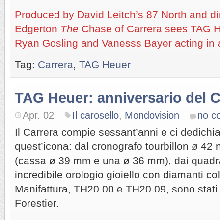
Produced by David Leitch’s 87 North and d
Edgerton
The
Chase of Carrera sees TAG 
Ryan Gosling and Vanesss Bayer acting in a
Tag:
Carrera
,
TAG Heuer
TAG Heuer: anniversario del C
Apr. 02
Il carosello
,
Mondovision
no c
Il Carrera compie sessant’anni e ci dedichia
quest’icona: dal cronografo tourbillon ø 42 
(cassa ø 39 mm e una ø 36 mm), dai quadran
incredibile orologio gioiello con diamanti col
Manifattura, TH20.00 e TH20.09, sono stati 
Forestier.