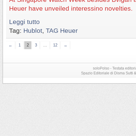
Heuer have unveiled interessino novelties.
Leggi tutto
Tag:
Hublot
,
TAG Heuer
←
1
2
3
…
12
→
soloPolso - Testata editori
Spazio Editoriale di Disma Sutti & C