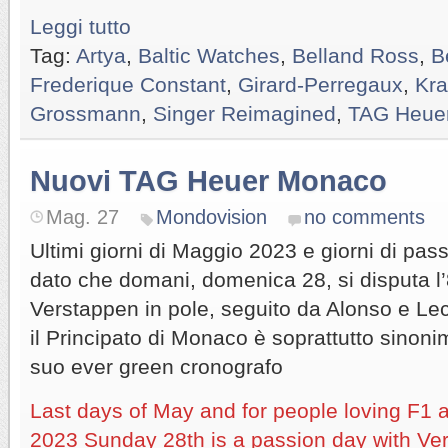
Leggi tutto
Tag:
Artya
,
Baltic Watches
,
Belland Ross
,
B
Frederique Constant
,
Girard-Perregaux
,
Kr
Grossmann
,
Singer Reimagined
,
TAG Heue
Nuovi TAG Heuer Monaco
Mag. 27
Mondovision
no comments
Ultimi giorni di Maggio 2023 e giorni di passi
dato che domani, domenica 28, si disputa l’
Verstappen in pole, seguito da Alonso e Lecl
il Principato di Monaco è soprattutto sinon
suo ever green cronografo
Last days of May and for people loving F1 
2023 Sunday 28th is a passion day with Ve