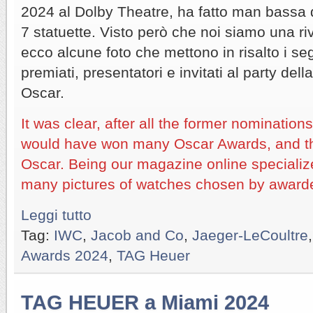
2024 al Dolby Theatre, ha fatto man bassa 
7 statuette. Visto però che noi siamo una riv
ecco alcune foto che mettono in risalto i s
premiati, presentatori e invitati al party dell
Oscar.
It was clear, after all the former nominatio
would have won many Oscar Awards, and th
Oscar. Being our magazine online specializ
many pictures of watches chosen by awarde
Leggi tutto
Tag:
IWC
,
Jacob and Co
,
Jaeger-LeCoultre
Awards 2024
,
TAG Heuer
TAG HEUER a Miami 2024