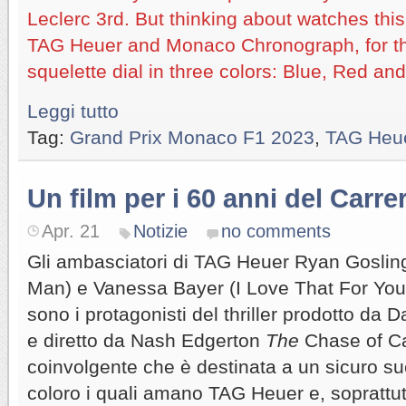
Leclerc 3rd. But thinking about watches this
TAG Heuer and Monaco Chronograph, for the 
squelette dial in three colors: Blue, Red an
Leggi tutto
Tag:
Grand Prix Monaco F1 2023
,
TAG Heu
Un film per i 60 anni del Carre
Apr. 21
Notizie
no comments
Gli ambasciatori di TAG Heuer Ryan Goslin
Man) e Vanessa Bayer (I Love That For You,
sono i protagonisti del thriller prodotto da 
e diretto da Nash Edgerton
The
Chase of Ca
coinvolgente che è destinata a un sicuro su
coloro i quali amano TAG Heuer e, soprattutt