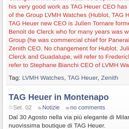
his very good work as TAG Heuer CEO has
of the Group LVMH Watches (Hublot, TAG He
TAG Heuer new CEO is Julien Tornare form
Benoit de Clerck who for many years was w
Group (he was commercial chief for Panera
Zenith CEO. No changement for Hublot. Juli
Clerck and Guadalupe, will refer to Frederick
refer to Stephane Bianchi CEO of LVMH Wa
Tag:
LVMH Watches
,
TAG Heuer
,
Zenith
TAG Heuer in Montenapo
Set. 02
Notizie
no comments
Dal 30 Agosto nella via più elegante di Milan
nuovissima boutique di TAG Heuer.