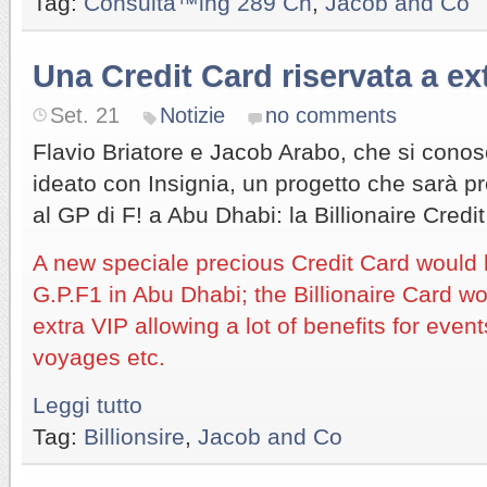
Tag:
Consulta™ing 289 Ch
,
Jacob and Co
Una Credit Card riservata a ex
Set. 21
Notizie
no comments
Flavio Briatore e Jacob Arabo, che si cono
ideato con Insignia, un progetto che sarà 
al GP di F! a Abu Dhabi: la Billionaire Credi
A new speciale precious Credit Card would 
G.P.F1 in Abu Dhabi; the Billionaire Card w
extra VIP allowing a lot of benefits for event
voyages etc.
Leggi tutto
Tag:
Billionsire
,
Jacob and Co