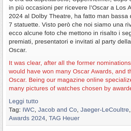
in più occasioni per ricevere l’Oscar a Los 
2024 al Dolby Theatre, ha fatto man bassa 
7 statuette. Visto però che noi siamo una riv
ecco alcune foto che mettono in risalto i s
premiati, presentatori e invitati al party dell
Oscar.
It was clear, after all the former nominatio
would have won many Oscar Awards, and th
Oscar. Being our magazine online specializ
many pictures of watches chosen by awarde
Leggi tutto
Tag:
IWC
,
Jacob and Co
,
Jaeger-LeCoultre
Awards 2024
,
TAG Heuer