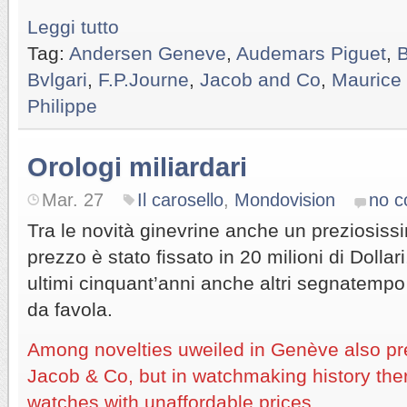
Leggi tutto
Tag:
Andersen Geneve
,
Audemars Piguet
,
B
Bvlgari
,
F.P.Journe
,
Jacob and Co
,
Maurice 
Philippe
Orologi miliardari
Mar. 27
Il carosello
,
Mondovision
no 
Tra le novità ginevrine anche un preziosiss
prezzo è stato fissato in 20 milioni di Dollari
ultimi cinquant’anni anche altri segnatempo 
da favola.
Among novelties uweiled in Genève also pre
Jacob & Co, but in watchmaking history the
watches with unaffordable prices.