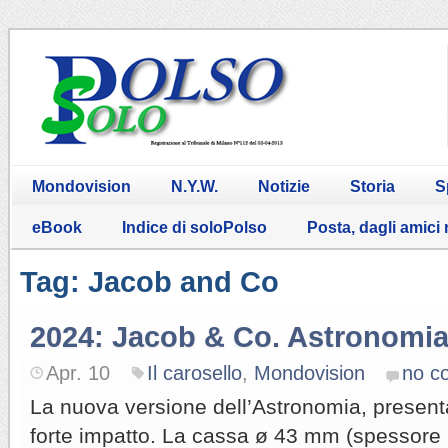
Mondovision
N.Y.W.
Notizie
Storia
S
eBook
Indice di soloPolso
Posta, dagli amici
Tag: Jacob and Co
2024: Jacob & Co. Astronomia
Apr. 10
Il carosello
,
Mondovision
no c
La nuova versione dell’Astronomia, presen
forte impatto. La cassa ø 43 mm (spessore