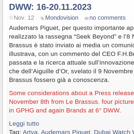
DWW: 16-20.11.2023
Nov. 12
Mondovision
no comments
Audemars Piguet, per questo importante a
realizzato la rassegna “Seek Beyond” e l’
Brassus è stato inviato ai media un comuni
illustrava, con un commento del CEO F.H.Be
passata e la ricerca attuale sull’innovazio
che dell’Aiguille d’Or, svelato il 9 Novembr
Brassus fossero già a conoscenza.
Some considerations about a Press release
November 8th from Le Brassus. four pictur
in GPHG and again Brands at 6° DWW.
Leggi tutto
Tag:
Artya
,
Audemars Piguet
,
Dubai Watch