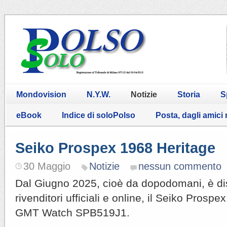
Mondovision
N.Y.W.
Notizie
Storia
S
eBook
Indice di soloPolso
Posta, dagli amici
Seiko Prospex 1968 Heritage
30 Maggio
Notizie
nessun commento
Dal Giugno 2025, cioè da dopodomani, è dis
rivenditori ufficiali e online, il Seiko Prosp
GMT Watch SPB519J1.