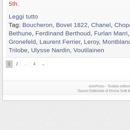
5th.
Leggi tutto
Tag:
Boucheron
,
Bovet 1822
,
Chanel
,
Chop
Bethune
,
Ferdinand Berthoud
,
Furlan Marri
Gronefeld
,
Laurent Ferrier
,
Leroy
,
Montblan
Trilobe
,
Ulysse Nardin
,
Voutilainen
1
2
…
4
→
soloPolso - Testata editori
Spazio Editoriale di Disma Sutti & C