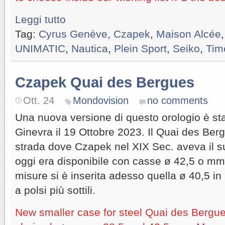
Leggi tutto
Tag:
Cyrus Genève
,
Czapek
,
Maison Alcée
UNIMATIC
,
Nautica
,
Plein Sport
,
Seiko
,
Tim
Czapek Quai des Bergues
Ott. 24
Mondovision
no comments
Una nuova versione di questo orologio è st
Ginevra il 19 Ottobre 2023. Il Quai des Ber
strada dove Czapek nel XIX Sec. aveva il su
oggi era disponibile con casse ø 42,5 o mm
misure si è inserita adesso quella ø 40,5 in
a polsi più sottili.
New smaller case for steel Quai des Bergue