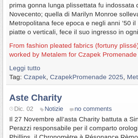
prima gonna lunga plissettata fu indossata d
Novecento; quella di Marilyn Monroe solleva
Metropolitana fece epoca e negli anni ’50 il
piatte o verticali, fece il suo ingresso in ogni
From fashion pleated fabrics (fortuny plissé)
worked by Metalem for Czapek Promenade
Leggi tutto
Tag:
Czapek
,
CzapekPromenade 2025
,
Met
Aste Charity
Dic. 02
Notizie
no comments
Il 27 Novembre all’asta Charity battuta a 
Perazzi responsabile per il comparto orologi
Phillips, il Chronomètre à Résonance Rèmont