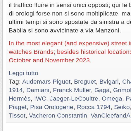
il traffico fluire in sensi unici opposti; qui
di orologi forse non si sono moltiplicate, m
ultimi tempi si sono spostate da sinistra a
Babila si sono avvicinate a via Manzoni.
In the most elegant (and expensive) street
watches Brands; besides historical location
October and November 2023.
Leggi tutto
Tag:
Audemars Piguet
,
Breguet
,
Bvlgari
,
Ch
1914
,
Damiani
,
Franck Muller
,
Gagà
,
Grimol
Hermès
,
IWC
,
Jaeger-LeCoultre
,
Omega
,
P
Piaget
,
Pisa Orologerie
,
Rocca 1794
,
Seiko
Tissot
,
Vacheron Constantin
,
VanCleefandA