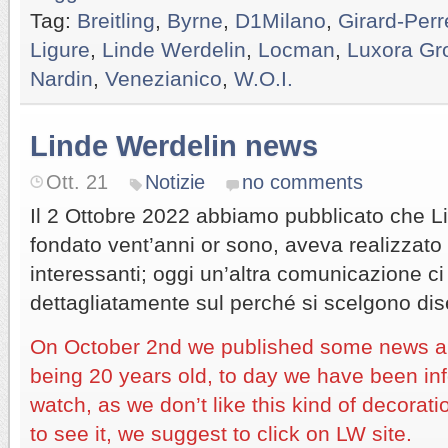
Tag:
Breitling
,
Byrne
,
D1Milano
,
Girard-Per
Ligure
,
Linde Werdelin
,
Locman
,
Luxora Gr
Nardin
,
Venezianico
,
W.O.I.
Linde Werdelin news
Ott. 21
Notizie
no comments
Il 2 Ottobre 2022 abbiamo pubblicato che L
fondato vent’anni or sono, aveva realizzato
interessanti; oggi un’altra comunicazione ci
dettagliatamente sul perché si scelgono dis
On October 2nd we published some news 
being 20 years old, to day we have been in
watch, as we don’t like this kind of decorat
to see it, we suggest to click on LW site.