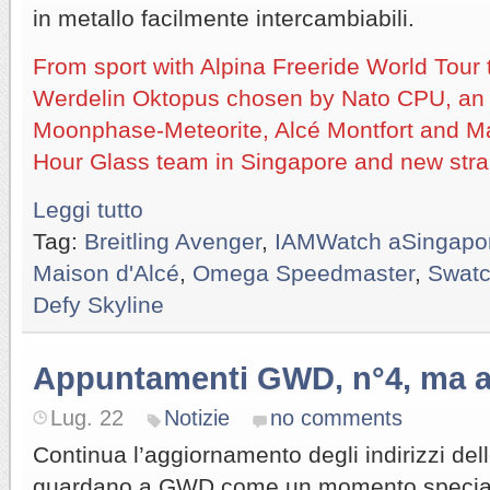
in metallo facilmente intercambiabili.
From sport with Alpina Freeride World Tour 
Werdelin Oktopus chosen by Nato CPU, a
Moonphase-Meteorite, Alcé Montfort and Ma
Hour Glass team in Singapore and new stra
Leggi tutto
Tag:
Breitling Avenger
,
IAMWatch aSingapo
Maison d'Alcé
,
Omega Speedmaster
,
Swatc
Defy Skyline
Appuntamenti GWD, n°4, ma a
Lug. 22
Notizie
no comments
Continua l’aggiornamento degli indirizzi de
guardano a GWD come un momento speciale