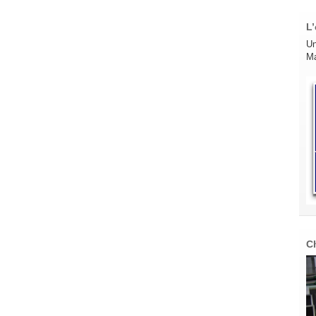
L’
Un
Ma
C