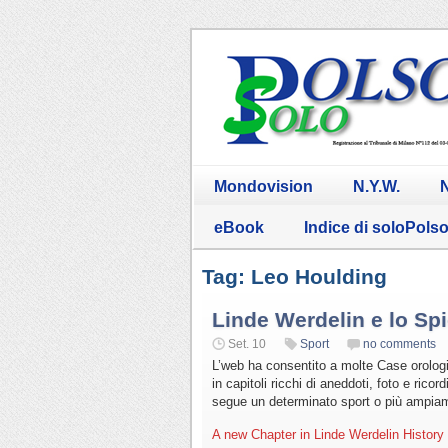
Mondovision
N.Y.W.
N
eBook
Indice di soloPols
Tag: Leo Houlding
Linde Werdelin e lo Spi
Set. 10
Sport
no comments
L’web ha consentito a molte Case orologie
in capitoli ricchi di aneddoti, foto e ric
segue un determinato sport o più ampiame
A new Chapter in Linde Werdelin History 