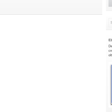
E
De
cr
ol