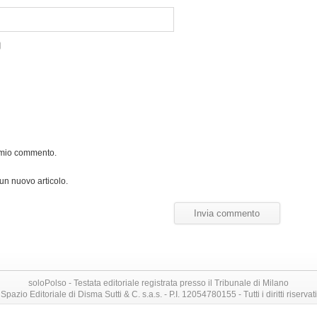
l mio commento.
 un nuovo articolo.
soloPolso - Testata editoriale registrata presso il Tribunale di Milano
Spazio Editoriale di Disma Sutti & C. s.a.s. - P.I. 12054780155 - Tutti i diritti riservati