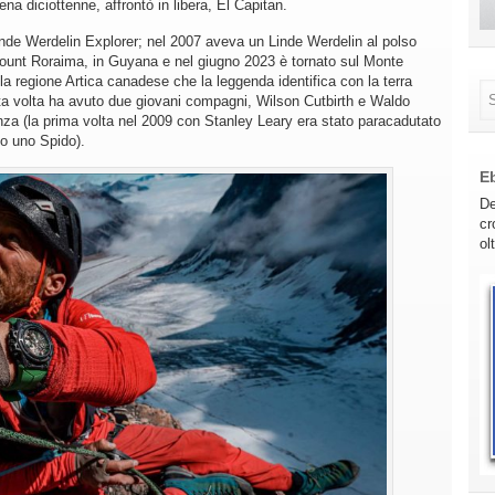
na diciottenne, affrontò in libera, El Capitan.
Linde Werdelin Explorer; nel 2007 aveva un Linde Werdelin al polso
Mount Roraima, in Guyana e nel giugno 2023 è tornato sul Monte
lla regione Artica canadese che la leggenda identifica con la terra
ta volta ha avuto due giovani compagni, Wilson Cutbirth e Waldo
nza (la prima volta nel 2009 con Stanley Leary era stato paracadutato
so uno Spido).
E
De
cr
ol