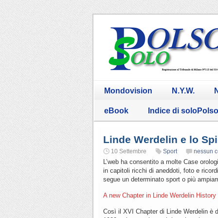
Mondovision
N.Y.W.
N
eBook
Indice di soloPols
Linde Werdelin e lo Spi
10 Settembre
Sport
nessun 
L’web ha consentito a molte Case orologie
in capitoli ricchi di aneddoti, foto e ric
segue un determinato sport o più ampiame
A new Chapter in Linde Werdelin History 
Così il XVI Chapter di Linde Werdelin è d