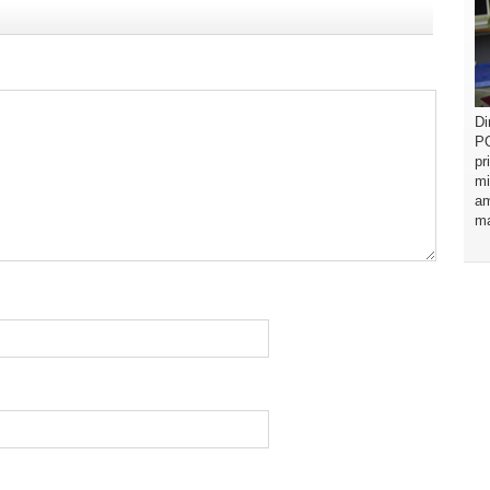
Di
PO
pr
mi
am
ma