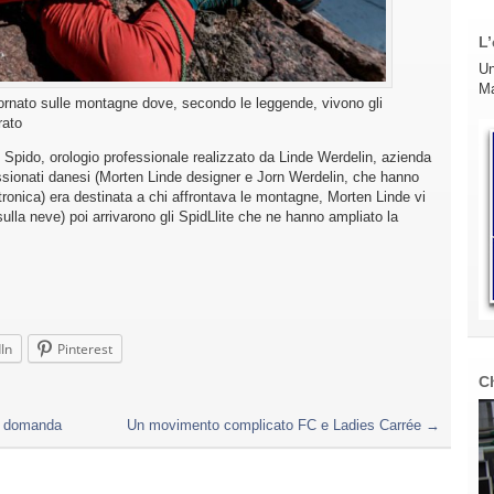
L’
Un
Ma
ornato sulle montagne dove, secondo le leggende, vivono gli
rato
 Spido, orologio professionale realizzato da Linde Werdelin, azienda
ssionati danesi (Morten Linde designer e Jorn Werdelin, che hanno
ronica) era destinata a chi affrontava le montagne, Morten Linde vi
sulla neve) poi arrivarono gli SpidLlite che ne hanno ampliato la
In
Pinterest
C
a domanda
Un movimento complicato FC e Ladies Carrée
→