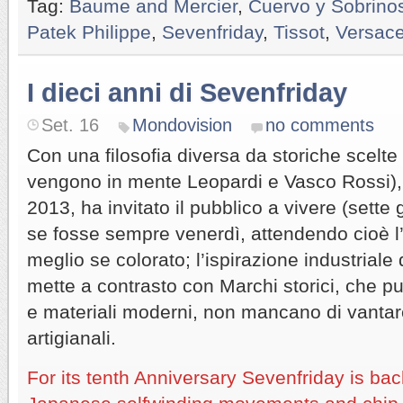
Tag:
Baume and Mercier
,
Cuervo y Sobrino
Patek Philippe
,
Sevenfriday
,
Tissot
,
Versace
I dieci anni di Sevenfriday
Set. 16
Mondovision
no comments
Con una filosofia diversa da storiche scelte
vengono in mente Leopardi e Vasco Rossi), 
2013, ha invitato il pubblico a vivere (sette
se fosse sempre venerdì, attendendo cioè l’
meglio se colorato; l’ispirazione industriale 
mette a contrasto con Marchi storici, che p
e materiali moderni, non mancano di vantare
artigianali.
For its tenth Anniversary Sevenfriday is bac