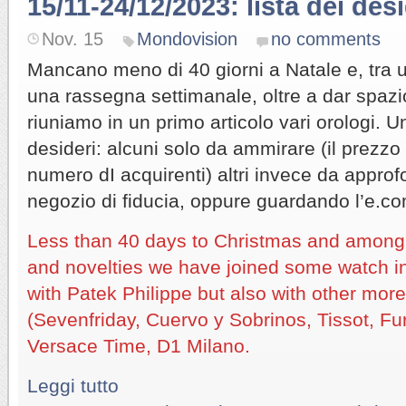
15/11-24/12/2023: lista dei des
Nov. 15
Mondovision
no comments
Mancano meno di 40 giorni a Natale e, tra 
una rassegna settimanale, oltre a dar spazio
riuniamo in un primo articolo vari orologi. Un
desideri: alcuni solo da ammirare (il prezzo l
numero dI acquirenti) altri invece da approf
negozio di fiducia, oppure guardando l’e.c
Less than 40 days to Christmas and among 
and novelties we have joined some watch in
with Patek Philippe but also with other mor
(Sevenfriday, Cuervo y Sobrinos, Tissot, F
Versace Time, D1 Milano.
Leggi tutto