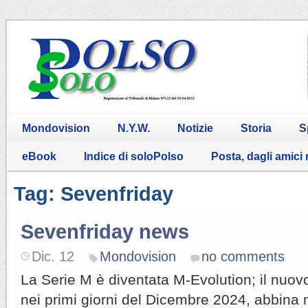
Mondovision
N.Y.W.
Notizie
Storia
S
eBook
Indice di soloPolso
Posta, dagli amici
Tag: Sevenfriday
Sevenfriday news
Dic. 12
Mondovision
no comments
La Serie M è diventata M-Evolution; il nuov
nei primi giorni del Dicembre 2024, abbina m