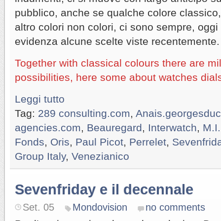
pubblico, anche se qualche colore classico, 
altro colori non colori, ci sono sempre, ogg
evidenza alcune scelte viste recentemente.
Together with classical colours there are mil
possibilities, here some about watches dial
Leggi tutto
Tag:
289 consulting.com
,
Anais.georgesdu
agencies.com
,
Beauregard
,
Interwatch
,
M.I
Fonds
,
Oris
,
Paul Picot
,
Perrelet
,
Sevenfrid
Group Italy
,
Venezianico
Sevenfriday e il decennale
Set. 05
Mondovision
no comments