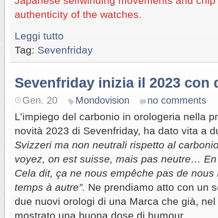
Japanese selfwinding movements and chip in
authenticity of the watches.
Leggi tutto
Tag:
Sevenfriday
Sevenfriday inizia il 2023 con
Gen. 20
Mondovision
no comments
L’impiego del carbonio in orologeria nella p
novità 2023 di Sevenfriday, ha dato vita a d
Svizzeri ma non neutrali rispetto al carboni
voyez, on est suisse, mais pas neutre… En
Cela dit, ça ne nous empêche pas de nous 
temps à autre”.
Ne prendiamo atto con un so
due nuovi orologi di una Marca che già, ne
mostrato una buona dose di humour.