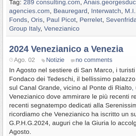
Tag:
289 consulting.com
,
Anais.georgesdu
agencies.com
,
Beauregard
,
Interwatch
,
M.I
Fonds
,
Oris
,
Paul Picot
,
Perrelet
,
Sevenfrid
Group Italy
,
Venezianico
2024 Venezianico a Venezia
Ago. 02
Notizie
no comments
In Agosto nel sestiere di San Marco, i turist
Fondaco dei Tedeschi, il bellissimo palazzo
sul Canal Grande, vicino al Ponte di Rialto
,
Venezianico dove ammirare le più recenti re
recenti segnatempo dedicati alla Serenissi
ricordiamo che Venezianico ha iscritto un su
G.P.H.G.2024, auguri che la Giuria lo accol
Agosto.