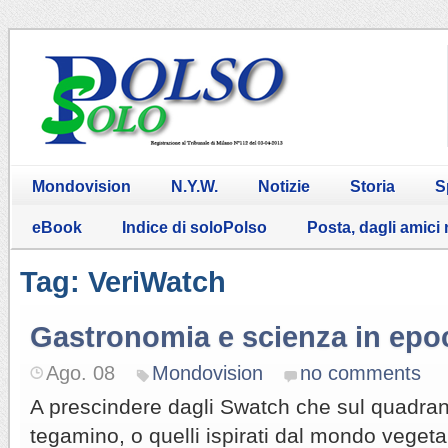
Mondovision
N.Y.W.
Notizie
Storia
S
eBook
Indice di soloPolso
Posta, dagli amici
Tag: VeriWatch
Gastronomia e scienza in epo
Ago. 08
Mondovision
no comments
A prescindere dagli Swatch che sul quadra
tegamino, o quelli ispirati dal mondo vegeta