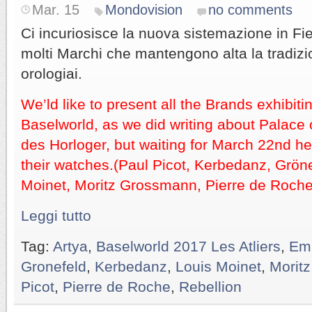
Mar. 15
Mondovision
no comments
Ci incuriosisce la nuova sistemazione in Fier
molti Marchi che mantengono alta la tradizio
orologiai.
We’ld like to present all the Brands exhibitin
Baselworld, as we did writing about Palace 
des Horloger, but waiting for March 22nd 
their watches.(Paul Picot, Kerbedanz, Gröne
Moinet, Moritz Grossmann, Pierre de Roche, 
Leggi tutto
Tag:
Artya
,
Baselworld 2017 Les Atliers
,
Emm
Gronefeld
,
Kerbedanz
,
Louis Moinet
,
Morit
Picot
,
Pierre de Roche
,
Rebellion