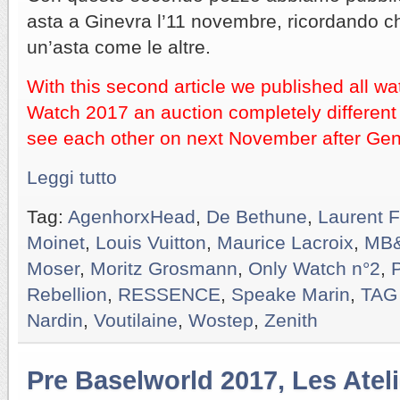
asta a Ginevra l’11 novembre, ricordando 
un’asta come le altre.
With this second article we published all w
Watch 2017 an auction completely different 
see each other on next November after Gen
Leggi tutto
Tag:
AgenhorxHead
,
De Bethune
,
Laurent F
Moinet
,
Louis Vuitton
,
Maurice Lacroix
,
MB
Moser
,
Moritz Grosmann
,
Only Watch n°2
,
P
Rebellion
,
RESSENCE
,
Speake Marin
,
TAG
Nardin
,
Voutilaine
,
Wostep
,
Zenith
Pre Baselworld 2017, Les Atel