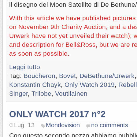
il disegno del Moon Satellite di De Bethune
With this article we have published pictures
on November 9th Charity Auction, and a de
Urwerk have not yet unveiled their watch); w
and description for Bell&Ross, but we are 
as soon as possible.
Leggi tutto
Tag:
Boucheron
,
Bovet
,
DeBethune/Urwerk
Konstantin Chayk
,
Only Watch 2019
,
Rebell
Singer
,
Trilobe
,
Voutilainen
ONLY WATCH 2017 n°2
Lug. 13
Mondovision
no comments
Con questo secondo pezzo abbiamo pubblicato