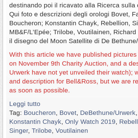
destinando poi il ricavato alla Ricerca sulla
Qui foto e descrizioni degli orologi Bovet,
Boucheron; Konstantin Chayk, Rebellion, S
MB&F/L’Epée; Trilobe, Voutilainen, Richard 
il disegno del Moon Satellite di De Bethune
With this article we have published pictures
on November 9th Charity Auction, and a de
Urwerk have not yet unveiled their watch); w
and description for Bell&Ross, but we are 
as soon as possible.
Leggi tutto
Tag:
Boucheron
,
Bovet
,
DeBethune/Urwerk
Konstantin Chayk
,
Only Watch 2019
,
Rebell
Singer
,
Trilobe
,
Voutilainen