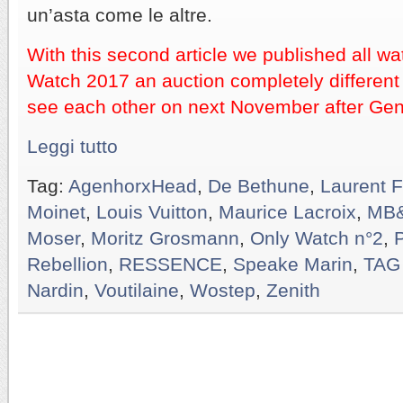
un’asta come le altre.
With this second article we published all w
Watch 2017 an auction completely different 
see each other on next November after Gen
Leggi tutto
Tag:
AgenhorxHead
,
De Bethune
,
Laurent F
Moinet
,
Louis Vuitton
,
Maurice Lacroix
,
MB
Moser
,
Moritz Grosmann
,
Only Watch n°2
,
P
Rebellion
,
RESSENCE
,
Speake Marin
,
TAG
Nardin
,
Voutilaine
,
Wostep
,
Zenith