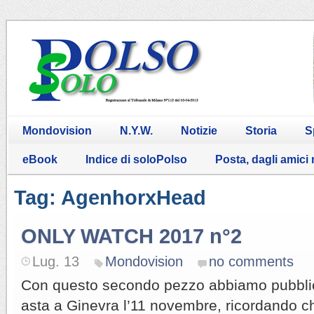
Mondovision
N.Y.W.
Notizie
Storia
S
eBook
Indice di soloPolso
Posta, dagli amici
Tag: AgenhorxHead
ONLY WATCH 2017 n°2
Lug. 13
Mondovision
no comments
Con questo secondo pezzo abbiamo pubblicato
asta a Ginevra l’11 novembre, ricordando 