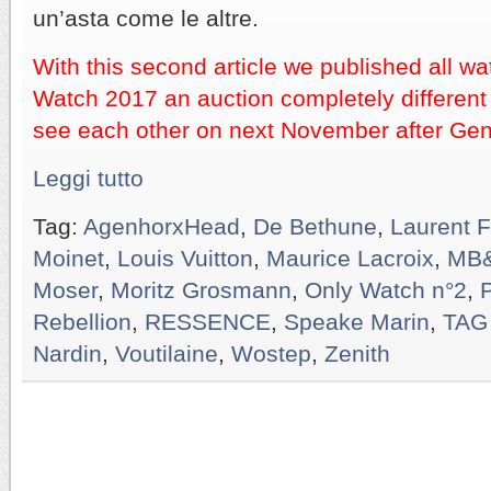
un’asta come le altre.
With this second article we published all w
Watch 2017 an auction completely different 
see each other on next November after Gen
Leggi tutto
Tag:
AgenhorxHead
,
De Bethune
,
Laurent F
Moinet
,
Louis Vuitton
,
Maurice Lacroix
,
MB
Moser
,
Moritz Grosmann
,
Only Watch n°2
,
P
Rebellion
,
RESSENCE
,
Speake Marin
,
TAG
Nardin
,
Voutilaine
,
Wostep
,
Zenith