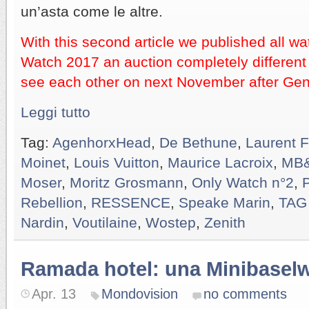
un’asta come le altre.
With this second article we published all w
Watch 2017 an auction completely different 
see each other on next November after Gen
Leggi tutto
Tag:
AgenhorxHead
,
De Bethune
,
Laurent F
Moinet
,
Louis Vuitton
,
Maurice Lacroix
,
MB
Moser
,
Moritz Grosmann
,
Only Watch n°2
,
P
Rebellion
,
RESSENCE
,
Speake Marin
,
TAG
Nardin
,
Voutilaine
,
Wostep
,
Zenith
Ramada hotel: una Minibasel
Apr. 13
Mondovision
no comments