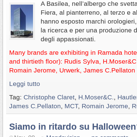
A Basilea, nell’albergo che svetta
Fiera, al pianterreno, al terzo e 
hanno esposto marchi orologieri,
la ricerca e per una produzione d
degli appassionati.
Many brands are exhibiting in Ramada hotel 
and thirtieth floor): Rudis Sylva, H.Moser&
Romain Jerome, Urwerk, James C.Pellaton e
Leggi tutto
Tag:
Christophe Claret
,
H.Moser&C.
,
Hautl
James C.Pellaton
,
MCT
,
Romain Jerome
,
R
Siamo in ritardo su Hallowee