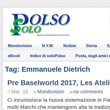
Mondovision
N.Y.W.
Notizie
Storia
S
eBook
Indice di soloPolso
Posta, dagli amici
Tag: Emmanuele Dietrich
Pre Baselworld 2017, Les Atel
Mar. 15
Mondovision
no comments
Ci incuriosisce la nuova sistemazione in Fier
molti Marchi che mantengono alta la tradizio