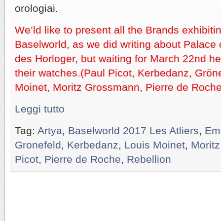
orologiai.
We’ld like to present all the Brands exhibitin
Baselworld, as we did writing about Palace 
des Horloger, but waiting for March 22nd 
their watches.(Paul Picot, Kerbedanz, Gröne
Moinet, Moritz Grossmann, Pierre de Roche, 
Leggi tutto
Tag:
Artya
,
Baselworld 2017 Les Atliers
,
Emm
Gronefeld
,
Kerbedanz
,
Louis Moinet
,
Morit
Picot
,
Pierre de Roche
,
Rebellion