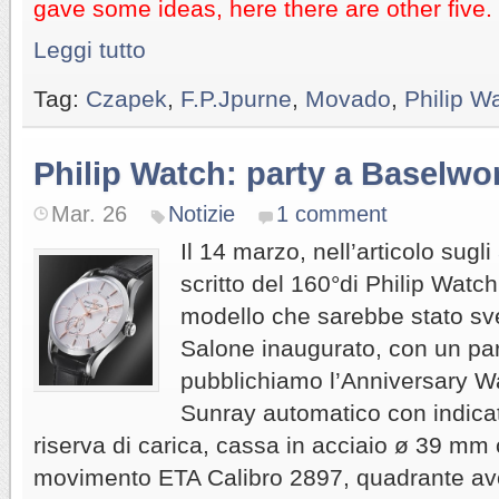
gave some ideas, here there are other five.
Leggi tutto
Tag:
Czapek
,
F.P.Jpurne
,
Movado
,
Philip W
Philip Watch: party a Baselwo
Mar. 26
Notizie
1 comment
Il 14 marzo, nell’articolo sugli
scritto del 160°di Philip Watch
modello che sarebbe stato sve
Salone inaugurato, con un par
pubblichiamo l’Anniversary W
Sunray automatico con indicat
riserva di carica, cassa in acciaio ø 39 mm 
movimento ETA Calibro 2897, quadrante avo