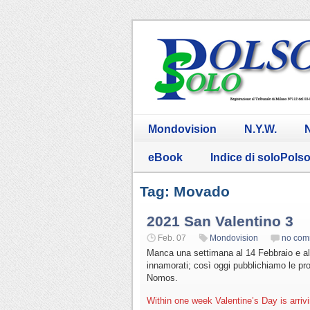
Mondovision
N.Y.W.
N
eBook
Indice di soloPols
Tag: Movado
2021 San Valentino 3
Feb. 07
Mondovision
no com
Manca una settimana al 14 Febbraio e alt
innamorati; così oggi pubblichiamo le pr
Nomos.
Within one week Valentine’s Day is arrivin