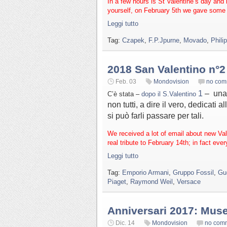
In a few hours is St Valentine’s day and 
yourself, on February 5th we gave some i
Leggi tutto
Tag:
Czapek
,
F.P.Jpurne
,
Movado
,
Phili
2018 San Valentino n°2
Feb. 03
Mondovision
no com
1
– una 
C’è stata –
dopo il S.Valentino
non tutti, a dire il vero, dedicati
si può farli passare per tali.
We received a lot of email about new Val
real tribute to February 14th; in fact eve
Leggi tutto
Tag:
Emporio Armani
,
Gruppo Fossil
,
Gu
Piaget
,
Raymond Weil
,
Versace
Anniversari 2017: Mus
Dic. 14
Mondovision
no com