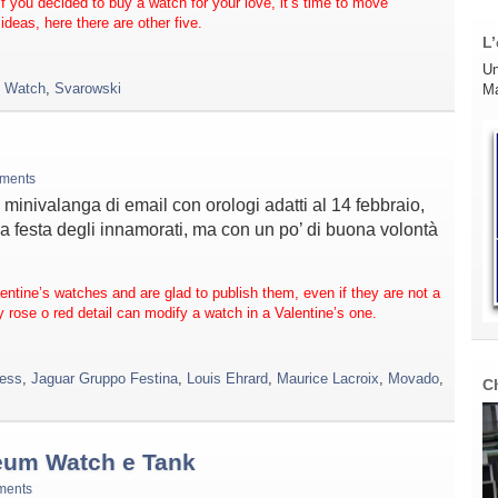
if you decided to buy a watch for your love, it’s time to move
deas, here there are other five.
L’
Un
p Watch
,
Svarowski
Ma
ments
minivalanga di email con orologi adatti al 14 febbraio,
 alla festa degli innamorati, ma con un po’ di buona volontà
entine’s watches and are glad to publish them, even if they are not a
ry rose o red detail can modify a watch in a Valentine’s one.
ess
,
Jaguar Gruppo Festina
,
Louis Ehrard
,
Maurice Lacroix
,
Movado
,
C
eum Watch e Tank
ments