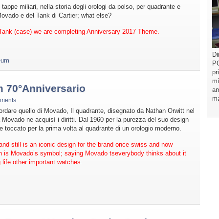
appe miliari, nella storia degli orologi da polso, per quadrante e
vado e del Tank di Cartier; what else?
Tank (case) we are completing Anniversary 2017 Theme.
Di
eum
PO
pr
mi
70°Anniversario
am
ma
ments
cordare quello di Movado, Il quadrante, disegnato da Nathan Orwitt nel
 Movado ne acquisì i diritti. Dal 1960 per la purezza del suo design
toccato per la prima volta al quadrante di un orologio moderno.
 still is an iconic design for the brand once swiss and now
ch is Movado’s symbol; saying Movado ts
everybody thinks about it
 life other important watches.