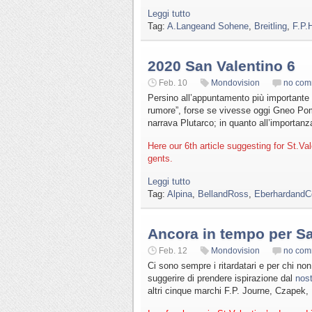
Leggi tutto
Tag:
A.Langeand Sohene
,
Breitling
,
F.P.
2020 San Valentino 6
Feb. 10
Mondovision
no com
Persino all’appuntamento più importante 
rumore”, forse se vivesse oggi Gneo Po
narrava Plutarco; in quanto all’importan
Here our 6th article suggesting for St.Val
gents.
Leggi tutto
Tag:
Alpina
,
BellandRoss
,
EberhardandC
Ancora in tempo per Sa
Feb. 12
Mondovision
no com
Ci sono sempre i ritardatari e per chi no
suggerire di prendere ispirazione dal
nost
altri cinque marchi F.P. Journe, Czapek