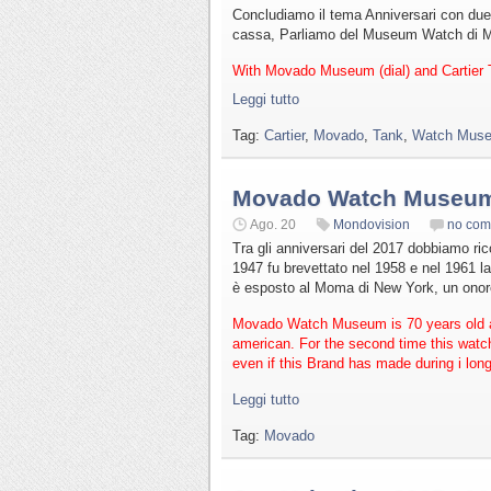
Concludiamo il tema Anniversari con due t
cassa, Parliamo del Museum Watch di Mo
With Movado Museum (dial) and Cartier 
Leggi tutto
Tag:
Cartier
,
Movado
,
Tank
,
Watch Mus
Movado Watch Museum 
Ago. 20
Mondovision
no com
Tra gli anniversari del 2017 dobbiamo ri
1947 fu brevettato nel 1958 e nel 1961 la
è esposto al Moma di New York, un onore 
Movado Watch Museum is 70 years old and
american. For the second time this wat
even if this Brand has made during i long
Leggi tutto
Tag:
Movado