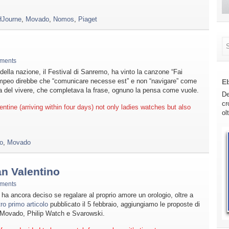
HJourne
,
Movado
,
Nomos
,
Piaget
ments
della nazione, il Festival di Sanremo, ha vinto la canzone “Fai
mpeo direbbe che “comunicare necesse est” e non “navigare” come
E
za del vivere, che completava la frase, ognuno la pensa come vuole.
De
cr
entine (arriving within four days) not only ladies watches but also
ol
o
,
Movado
n Valentino
ments
n ha ancora deciso se regalare al proprio amore un orologio, oltre a
ro primo articolo
pubblicato il 5 febbraio, aggiungiamo le proposte di
, Movado, Philip Watch e Svarowski.