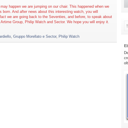
it may happen we are jumping on our chair. This happened when we
 born. And after news about this interesting watch, you will
fact we are going back to the Seventies, and before, to speak about
s, Artime Group, Philip Watch and Sector. We hope you will enjoy it.
ardiello
,
Gruppo Morellato e Sector
,
Philip Watch
E
De
cr
ol