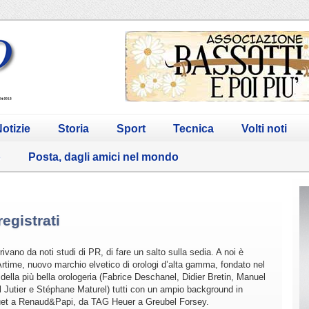
otizie
Storia
Sport
Tecnica
Volti noti
o
Posta, dagli amici nel mondo
egistrati
rivano da noti studi di PR, di fare un salto sulla sedia. A noi è
time, nuovo marchio elvetico di orologi d’alta gamma, fondato nel
ella più bella orologeria (Fabrice Deschanel, Didier Bretin, Manuel
tier e Stéphane Maturel) tutti con un ampio background in
et a Renaud&Papi, da TAG Heuer a Greubel Forsey.