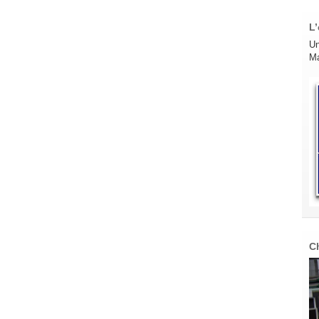
L’
Un
Ma
C