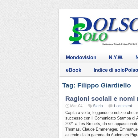
Mondovision
N.Y.W.
N
eBook
Indice di soloPols
Tag: Filippo Giardiello
Ragioni sociali e nomi r
Mar. 04
Storia
1 comment
Capita a volte, leggendo le notizie che ar
successo con il Comunicato Stampa di Ar
2021 a Les Brenets, da sei appassionati d
Thomas, Claude Emmeneger, Emmanuel Ju
aziende d’alta gamma da Audemars Pigu