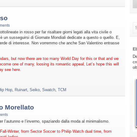
lso
ments
tolineate in rosso per far risaltare giorni legati alla vita civile o
 è un susseguirsi di Giornate Mondiali dedicate a questo o quello. E,
rde di interesse. Non vorremmo che anche San Valentino entrasse
E
De
dars, but now there are too many World Day for this or that and we
cr
 become one of many, loosing its romantic appeal, Let’s hope this will
ol
ay see here.
Hip Hop
,
Ruinart
,
Seiko
,
Swatch
,
TCM
o Morellato
ents
er l’autunno e l’inverno, spaziando dalla moda al minimalismo.
Fall-Winter, from Sector Soccer to Philip Watch dual time, from
ati ladies.