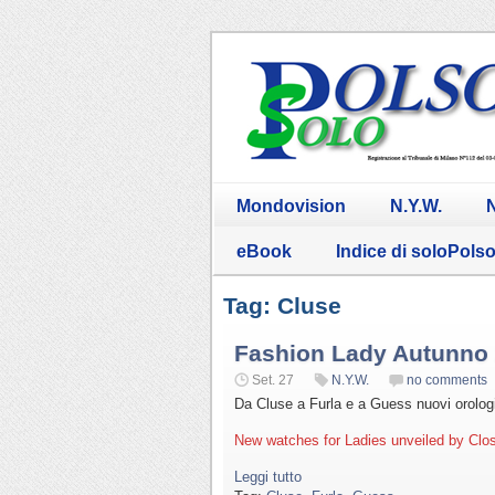
Mondovision
N.Y.W.
N
eBook
Indice di soloPols
Tag: Cluse
Fashion Lady Autunno
Set. 27
N.Y.W.
no comments
Da Cluse a Furla e a Guess nuovi orologi 
New watches for Ladies unveiled by Clo
Leggi tutto