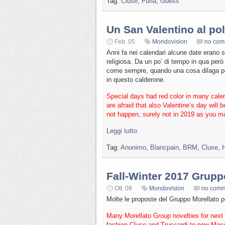
Tag:
Cluse
,
Furla
,
Guess
Un San Valentino al po
Feb. 05
Mondovision
no com
Anni fa nei calendari alcune date erano sot
religiosa. Da un po’ di tempo in qua però
come sempre, quando una cosa dilaga pe
in questo calderone.
Special days had red color in many calen
are afraid that also Valentine’s day will
not happen, surely not in 2019 as you m
Leggi tutto
Tag:
Anonimo
,
Blancpain
,
BRM
,
Cluse
,
Fall-Winter 2017 Grupp
Ott. 08
Mondovision
no comm
Molte le proposte del Gruppo Morellato p
Many Morellato Group novelties for next 
fashion Cluse and Trussardi to new Maser