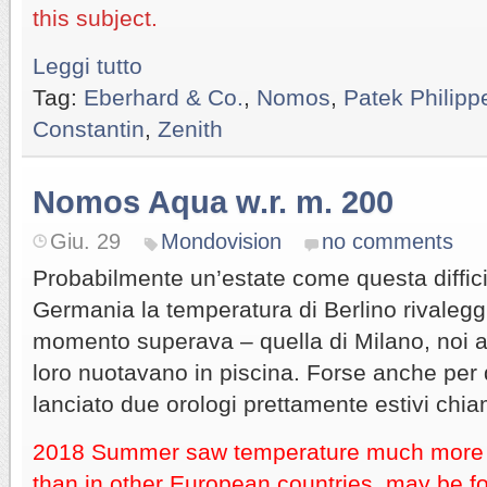
this subject.
Leggi tutto
Tag:
Eberhard & Co.
,
Nomos
,
Patek Philipp
Constantin
,
Zenith
Nomos Aqua w.r. m. 200
Giu. 29
Mondovision
no comments
Probabilmente un’estate come questa difficil
Germania la temperatura di Berlino rivalegg
momento superava – quella di Milano, noi 
loro nuotavano in piscina. Forse anche pe
lanciato due orologi prettamente estivi chi
2018 Summer saw temperature much more 
than in other European countries, may be f