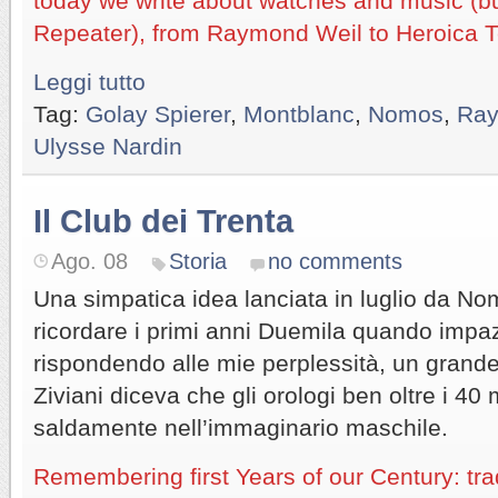
today we write about watches and music (bu
Repeater), from Raymond Weil to Heroica 
Leggi tutto
Tag:
Golay Spierer
,
Montblanc
,
Nomos
,
Ray
Ulysse Nardin
Il Club dei Trenta
Ago. 08
Storia
no comments
Una simpatica idea lanciata in luglio da No
ricordare i primi anni Duemila quando imp
rispondendo alle mie perplessità, un gran
Ziviani diceva che gli orologi ben oltre i 4
saldamente nell’immaginario maschile.
Remembering first Years of our Century: tra