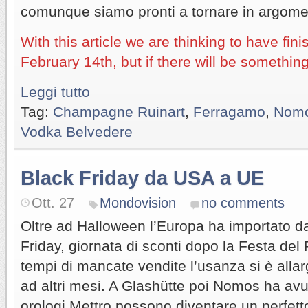
comunque siamo pronti a tornare in argome
With this article we are thinking to have fin
February 14th, but if there will be somethi
Leggi tutto
Tag:
Champagne Ruinart
,
Ferragamo
,
Nom
Vodka Belvedere
Black Friday da USA a UE
Ott. 27
Mondovision
no comments
Oltre ad Halloween l’Europa ha importato d
Friday, giornata di sconti dopo la Festa del
tempi di mancate vendite l’usanza si è alla
ad altri mesi. A Glashütte poi Nomos ha avut
orologi Mettro possono diventare un perfetto 