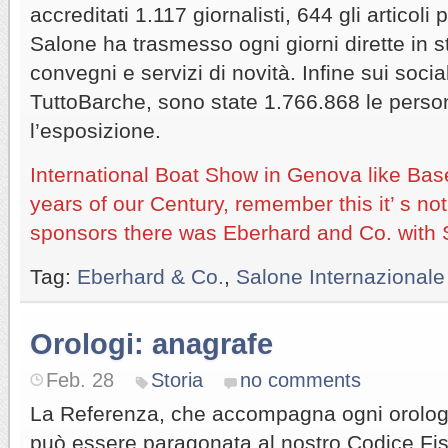
accreditati 1.117 giornalisti, 644 gli articoli 
Salone ha trasmesso ogni giorni dirette in s
convegni e servizi di novità. Infine sui social
TuttoBarche, sono state 1.766.868 le perso
l’esposizione.
International Boat Show in Genova like Basel
years of our Century, remember this it’ s n
sponsors there was Eberhard and Co. with 
Tag:
Eberhard & Co.
,
Salone Internazional
Orologi: anagrafe
Feb. 28
Storia
no comments
La Referenza, che accompagna ogni orologio
può essere paragonata al nostro Codice Fisca