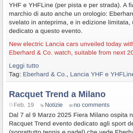
YHF e YHFLine (per pista e per strada). A fi
marchio di auto anche un orologio: Eberhard
svelato in anteprima, e in edizione limitat
dedicato a questo evento.
New electric Lancia cars unveiled today wit
Eberhard & Co. watch, suitable from next 2
Leggi tutto
Tag:
Eberhard & Co.
,
Lancia YHF e YHFLin
Racquet Trend a Milano
Feb. 19
Notizie
no comments
Dal 7 al 9 Marzo 2025 Fiera Milano ospita 
Racquet Trend evento dedicato agli sport de
(soprattutto tennis e padel) che vede Eberha