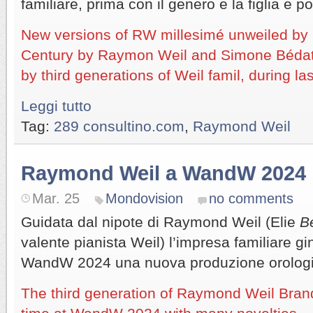
familiare, prima con il genero e la figlia e poi
New versions of RW millesimé unweiled by
Century by Raymon Weil and Simone Béda
by third generations of Weil famil, during l
Leggi tutto
Tag:
289 consultino.com
,
Raymond Weil
Raymond Weil a WandW 2024
Mar. 25
Mondovision
no comments
Guidata dal nipote di Raymond Weil (Elie
B
valente pianista Weil) l’impresa familiare g
WandW 2024 una nuova produzione orologie
The third generation of Raymond Weil Brand w