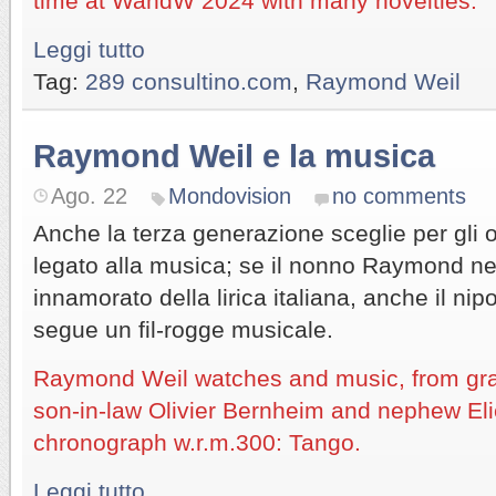
time at WandW 2024 with many novelties.
Leggi tutto
Tag:
289 consultino.com
,
Raymond Weil
Raymond Weil e la musica
Ago. 22
Mondovision
no comments
Anche la terza generazione sceglie per gli
legato alla musica; se il nonno Raymond neg
innamorato della lirica italiana, anche il ni
segue un fil-rogge musicale.
Raymond Weil watches and music, from gr
son-in-law Olivier Bernheim and nephew Elie
chronograph w.r.m.300: Tango.
Leggi tutto