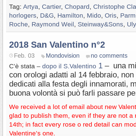
Tag:
Artya
,
Cartier
,
Chopard
,
Christophe Cla
horlogers
,
D&G
,
Hamilton
,
Mido
,
Oris
,
Parmi
Roche
,
Raymond Weil
,
Steinway&Sons
,
Ul
2018 San Valentino n°2
Feb. 03
Mondovision
no comments
1
– una min
C’è stata –
dopo il S.Valentino
con orologi adatti al 14 febbraio, non tu
dedicati alla festa degli innamorati, 
buona volontà si può farli passare per
We received a lot of email about new Valen
glad to publish them, even if they are not a 
14th; in fact every rose o red detail can mod
Valentine’s one.