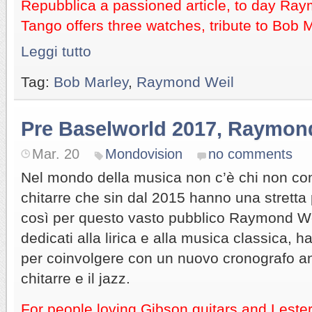
Repubblica a passioned article, to day Ray
Tango offers three watches, tribute to Bob 
Leggi tutto
Tag:
Bob Marley
,
Raymond Weil
Pre Baselworld 2017, Raymon
Mar. 20
Mondovision
no comments
Nel mondo della musica non c’è chi non co
chitarre che sin dal 2015 hanno una stretta
così per questo vasto pubblico Raymond W
dedicati alla lirica e alla musica classica, h
per coinvolgere con un nuovo cronografo a
chitarre e il jazz.
For people loving Gibson guitars and Lester