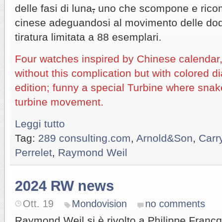
delle fasi di luna
,
uno che scompone e ricom
cinese adeguandosi al movimento delle dodic
tiratura limitata a 88 esemplari.
Four watches inspired by Chinese calendar
without this complication but with colored di
edition; funny a special Turbine where sna
turbine movement.
Leggi tutto
Tag:
289 consulting.com
,
Arnold&Son
,
Carr
Perrelet
,
Raymond Weil
2024 RW news
Ott. 19
Mondovision
no comments
Raymond Weil si è rivolto a Philippe Francq