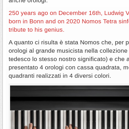
anche orologi.
250 years ago on December 16th, Ludwig 
born in Bonn and on 2020 Nomos Tetra sinfo
tribute to his genius.
A quanto ci risulta è stata Nomos che, per 
orologi al grande musicista nella collezione
tedesco lo stesso nostro significato) e che a
presentato 4 orologi con cassa quadrata, 
quadranti realizzati in 4 diversi colori.