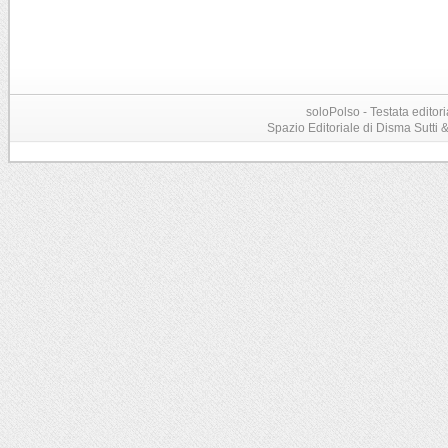
soloPolso - Testata editori
Spazio Editoriale di Disma Sutti & C