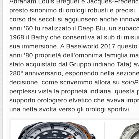
Abraham Louis Breguet e Jacques-Frédéric 
presto sinonimo di orologi robusti e precisi, 
corso dei secoli si aggiunsero anche innova
anni ’60 fu realizzato il Deep Blu, un subac
1968 il Bathy che consentiva al sub di misur
sua immersione. A Baselworld 2017 questo 
anni ’80 proprietà dell’omonima famiglia m
stato acquistato dal Gruppo indiano Tata) av
280° anniversario, esponendo nella sezione 
decisione, come scrivemmo allora su
soloP
perplessi vista la proprietà indiana, questa 
supporto orologiero elvetico che aveva imp
una netta svolta verso gli orologi sportivi.