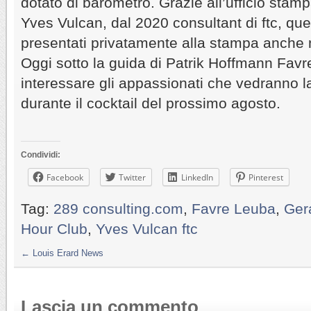
dotato di barometro. Grazie all’ufficio stam
Yves Vulcan, dal 2020 consultant di ftc, que
presentati privatamente alla stampa anche ne
Oggi sotto la guida di Patrik Hoffmann Favr
interessare gli appassionati che vedranno 
durante il cocktail del prossimo agosto.
Condividi:
Facebook
Twitter
LinkedIn
Pinterest
Tag:
289 consulting.com
,
Favre Leuba
,
Ger
Hour Club
,
Yves Vulcan ftc
←
Louis Erard News
Lascia un commento